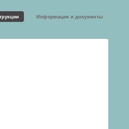
трукции
Информация и документы