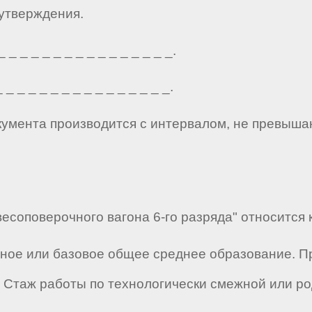
 утверждения.
_ _ _ _ _ _ _ _ _ _ _ _ _ _ _.
_ _ _ _ _ _ _ _ _ _ _ _ _ _ _.
кумента производится с интервалом, не превыша
есоповерочного вагона 6-го разряда" относится к
лное или базовое общее среднее образование. 
Стаж работы по технологически смежной или ро