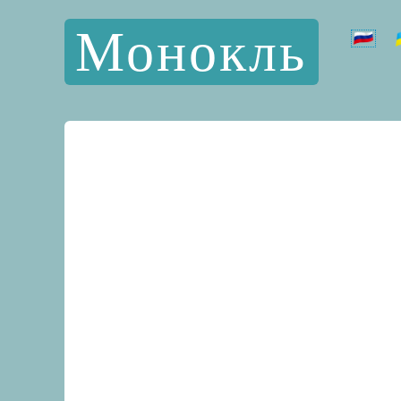
Монокль