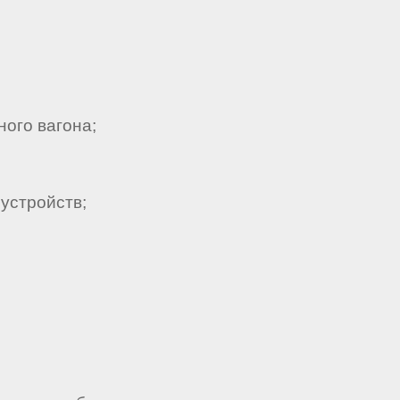
ого вагона;
;
устройств;