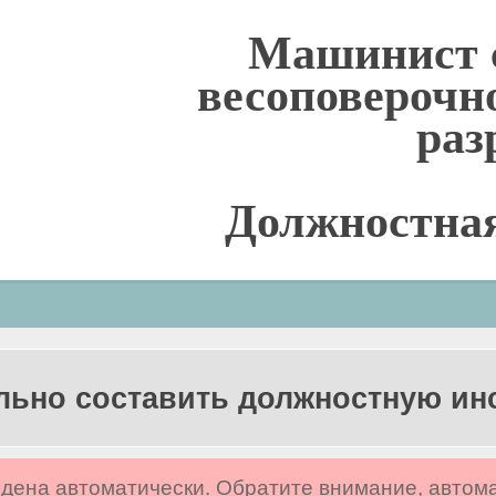
Машинист 
весоповерочно
раз
Должностна
льно составить должностную и
дена автоматически. Обратите внимание, автом