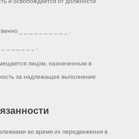
сть и освобождается от должности
но _ _ _ _ _ _ _ _ _ _ .
 _ _ _ _ _ _ .
замещается лицом, назначенным в
нность за надлежащее выполнение
бязанности
ележками во время их передвижения в