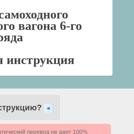
самоходного
го вагона 6-го
ряда
я инструкция
нструкцию?
атический перевод не дает 100%