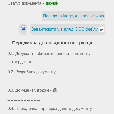
Статус документа -
'діючий'
.
Посадова інструкція російською
Завантажити у вигляді DOC файлу
Передмова до посадової інструкції
0.1. Документ набирає в чинності з моменту
затвердження.
0.2. Розробник документу: _ _ _ _ _ _ _ _ _ _ _ _ _ _ _
_ _ _ _ _ _ _ _ _.
0.3. Документ узгоджений: _ _ _ _ _ _ _ _ _ _ _ _ _ _
_ _ _ _ _ _ _ _ _ _.
0.4. Періодична перевірка даного документу