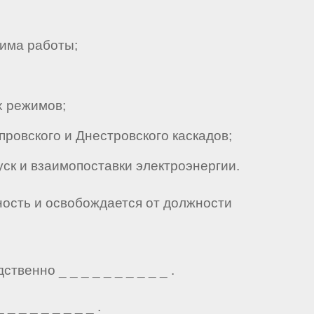
има работы;
х режимов;
овского и Днестровского каскадов;
ск и взаимопоставки электроэнергии.
ность и освобождается от должности
венно _ _ _ _ _ _ _ _ _ _ .
 _ _ _ _ _ _ _ .