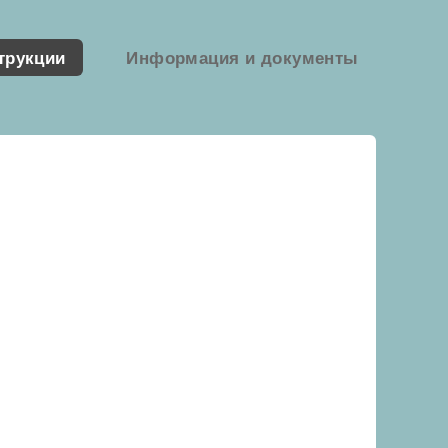
трукции
Информация и документы