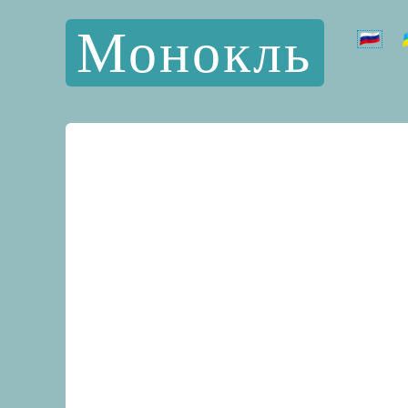
Монокль