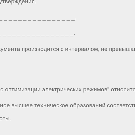
 утверждения.
_ _ _ _ _ _ _ _ _ _ _ _ _ _ _.
_ _ _ _ _ _ _ _ _ _ _ _ _ _ _.
кумента производится с интервалом, не превыша
по оптимизации электрических режимов" относит
лное высшее техническое образований соответс
боты.