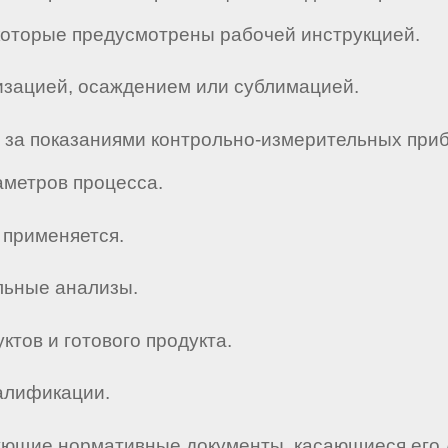
которые предусмотрены рабочей инструкцией.
изацией, осаждением или сублимацией.
с за показаниями контрольно-измерительных при
аметров процесса.
 применяется.
льные анализы.
ктов и готового продукта.
валификации.
твующие нормативные документы, касающиеся его 