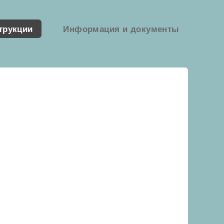
трукции
Информация и документы