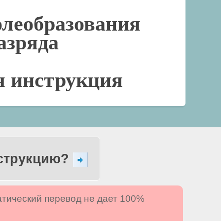
олеобразования
разряда
я инструкция
нструкцию?
атический перевод не дает 100%