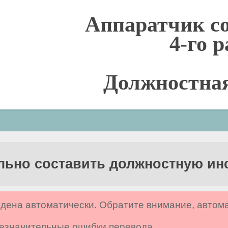
Аппаратчик с
4-го 
Должностна
льно составить должностную и
дена автоматически. Обратите внимание, автом
 незначительные ошибки перевода.