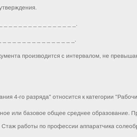
 утверждения.
_ _ _ _ _ _ _ _ _ _ _ _ _ _ _.
_ _ _ _ _ _ _ _ _ _ _ _ _ _ _.
кумента производится с интервалом, не превыша
ния 4-го разряда" относится к категории "Рабочи
лное или базовое общее среднее образование. 
Стаж работы по профессии аппаратчика солеобр