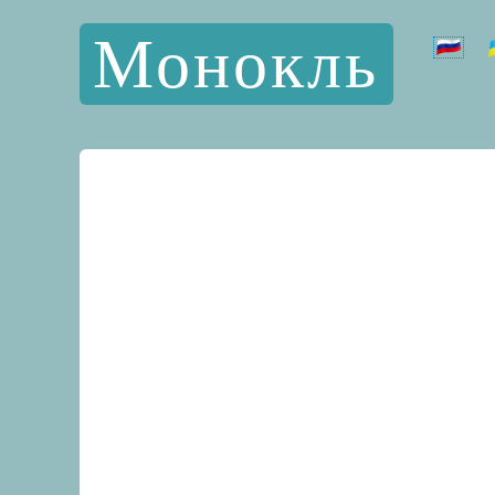
Монокль