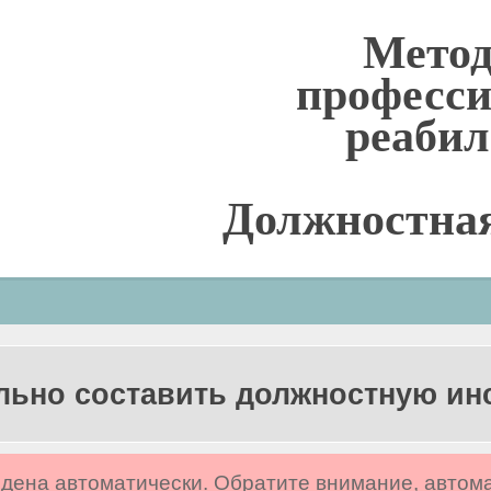
Метод
професс
реаби
Должностна
льно составить должностную и
дена автоматически. Обратите внимание, автом