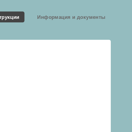
трукции
Информация и документы