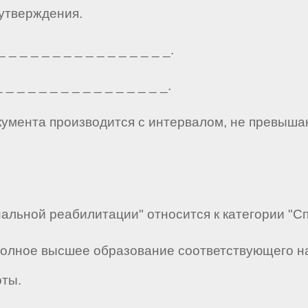
 утверждения.
_ _ _ _ _ _ _ _ _ _ _ _ _ _ _.
_ _ _ _ _ _ _ _ _ _ _ _ _ _ _.
кумента производится с интервалом, не превыша
альной реабилитации" относится к категории "С
полное высшее образование соответствующего н
оты.