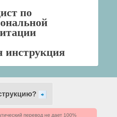
ист по
иональной
литации
я инструкция
нструкцию?
атический перевод не дает 100%