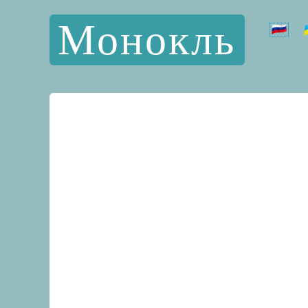
Монокль