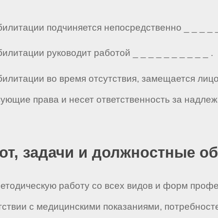
литации подчиняется непосредственно _ _ _ _ _ _
литации руководит работой _ _ _ _ _ _ _ _ _ _ .
билитации во время отсутствия, замещается лиц
твующие права и несет ответственность за надл
бот, задачи и должностные о
-методическую работу со всех видов и форм про
ствии с медицинскими показаниями, потребносте