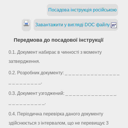
Посадова інструкція російською
Завантажити у вигляді DOC файлу
Передмова до посадової інструкції
0.1. Документ набирає в чинності з моменту
затвердження.
0.2. Розробник документу: _ _ _ _ _ _ _ _ _ _ _ _ _ _ _
_ _ _ _ _ _ _ _ _.
0.3. Документ узгоджений: _ _ _ _ _ _ _ _ _ _ _ _ _ _
_ _ _ _ _ _ _ _ _ _.
0.4. Періодична перевірка даного документу
здійснюється з інтервалом, що не перевищує 3