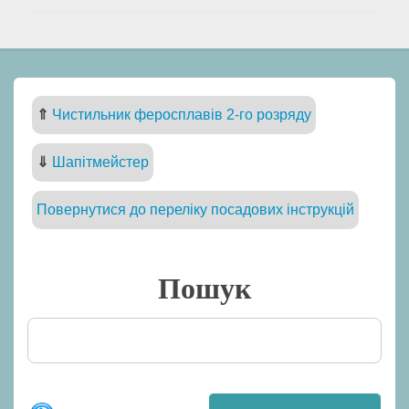
⇑
Чистильник феросплавів 2-го розряду
⇓
Шапітмейстер
Повернутися до переліку посадових інструкцій
Пошук