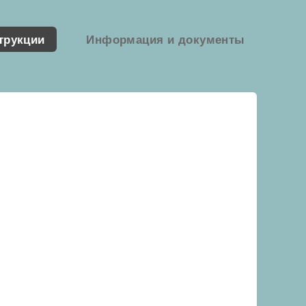
трукции
Информация и документы