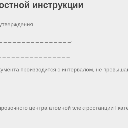
остной инструкции
 утверждения.
_ _ _ _ _ _ _ _ _ _ _ _ _ _ _.
_ _ _ _ _ _ _ _ _ _ _ _ _ _ _.
кумента производится с интервалом, не превыша
ировочного центра атомной электростанции I кате