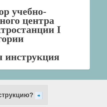
ор учебно-
ного центра
ктростанции I
гории
я инструкция
нструкцию?