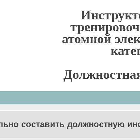
Инструкт
тренировоч
атомной эле
кате
Должностна
льно составить должностную и