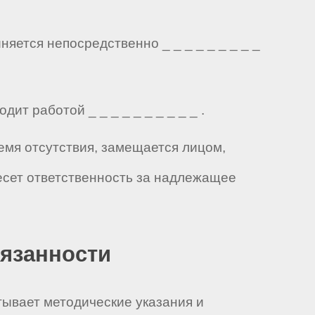
яется непосредственно _ _ _ _ _ _ _ _ _
ит работой _ _ _ _ _ _ _ _ _ _ .
ремя отсутствия, замещается лицом,
есет ответственность за надлежащее
бязанности
тывает методические указания и