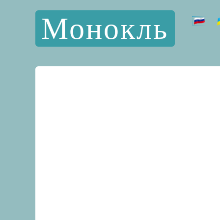
Монокль