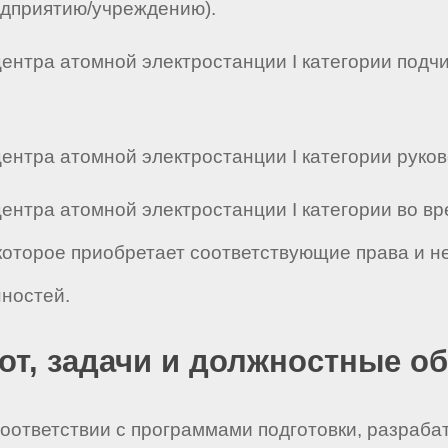
едприятию/учреждению).
ентра атомной электростанции I категории подчин
нтра атомной электростанции I категории руковод
центра атомной электростанции I категории во в
которое приобретает соответствующие права и н
ностей.
бот, задачи и должностные о
 соответствии с программами подготовки, разраба