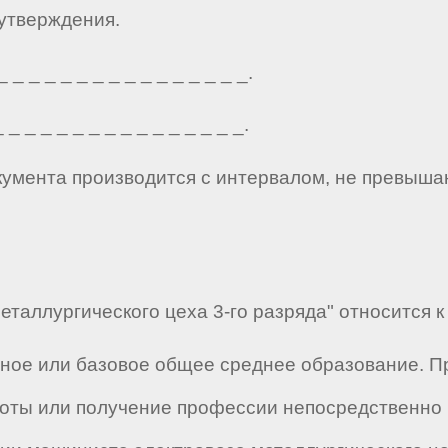
 утверждения.
_ _ _ _ _ _ _ _ _ _ _ _ _ _ _.
_ _ _ _ _ _ _ _ _ _ _ _ _ _ _.
кумента производится с интервалом, не превыша
таллургического цеха 3-го разряда" относится к
лное или базовое общее среднее образование. 
боты или получение профессии непосредственно