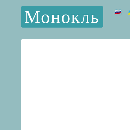
Монокль