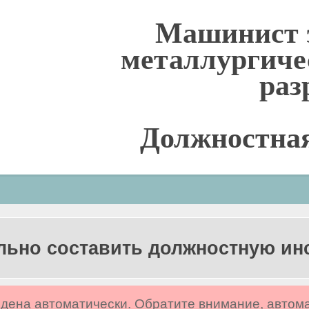
Машинист 
металлургичес
раз
Должностна
льно составить должностную и
дена автоматически. Обратите внимание, автом