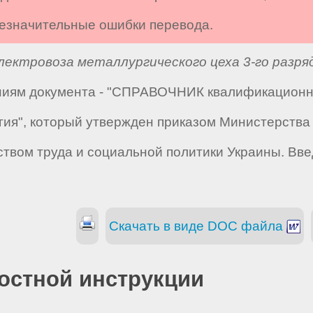
 незначительные ошибки перевода.
ектровоза металлургического цеха 3-го разря
аниям документа - "СПРАВОЧНИК квалификацион
ргия", который утвержден приказом Министерств
ством труда и социальной политики Украины. Введ
Скачать в виде DOC файла
остной инструкции