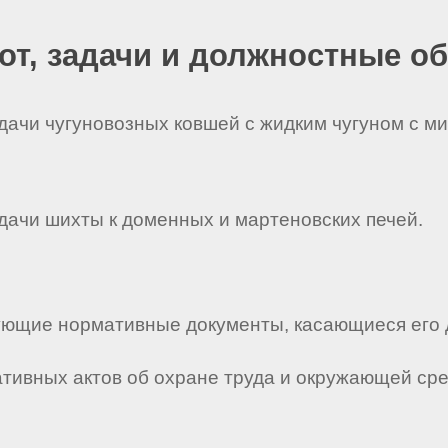
бот, задачи и должностные о
одачи чугуновозных ковшей с жидким чугуном с м
одачи шихты к доменных и мартеновских печей.
твующие нормативные документы, касающиеся его 
мативных актов об охране труда и окружающей ср