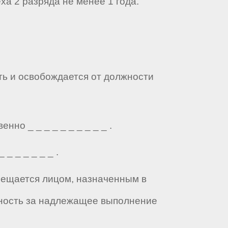
ха 2 разряда не менее 1 года.
ть и освобождается от должности
но _ _ _ _ _ _ _ _ _ _ .
_ _ _ _ _ _ .
амещается лицом, назначенным в
нность за надлежащее выполнение