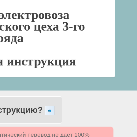
электровоза
кого цеха 3-го
ряда
я инструкция
нструкцию?
атический перевод не дает 100%