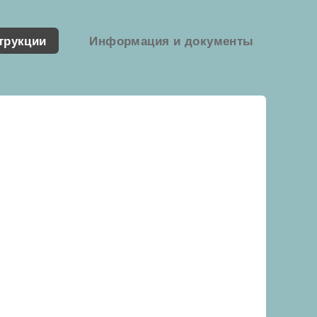
трукции
Информация и документы