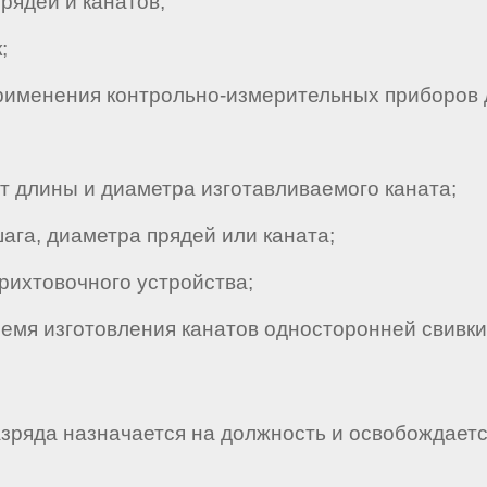
рядей и канатов;
;
рименения контрольно-измерительных приборов 
 длины и диаметра изготавливаемого каната;
га, диаметра прядей или каната;
ихтовочного устройства;
мя изготовления канатов односторонней свивки
разряда назначается на должность и освобождает