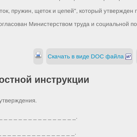
еток, пружин, щеток и цепей", который утвержде
 Согласован Министерством труда и социальной п
Скачать в виде DOC файла
остной инструкции
 утверждения.
_ _ _ _ _ _ _ _ _ _ _ _ _ _ _.
_ _ _ _ _ _ _ _ _ _ _ _ _ _ _.