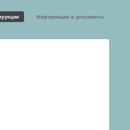
трукции
Информация и документы