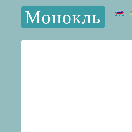
Монокль