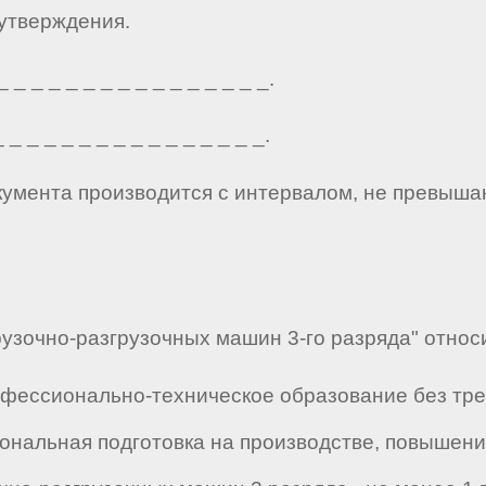
 утверждения.
_ _ _ _ _ _ _ _ _ _ _ _ _ _ _.
_ _ _ _ _ _ _ _ _ _ _ _ _ _ _.
кумента производится с интервалом, не превыша
узочно-разгрузочных машин 3-го разряда" относи
офессионально-техническое образование без тре
нальная подготовка на производстве, повышени