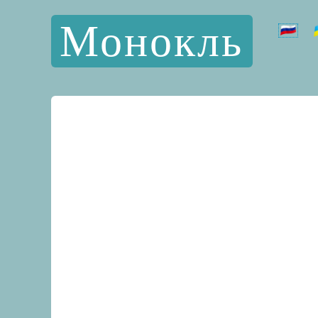
Монокль