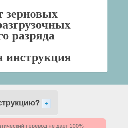
 зерновых
разгрузочных
го разряда
я инструкция
нструкцию?
атический перевод не дает 100%