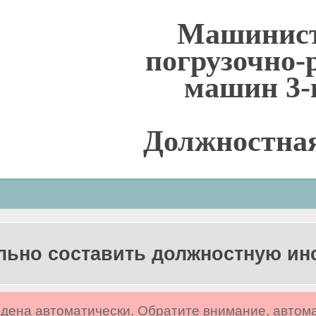
Машинист
погрузочно-
машин 3-
Должностна
льно составить должностную и
дена автоматически. Обратите внимание, автом