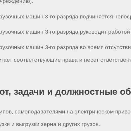
учреждению).
узочных машин 3-го разряда подчиняется непосред
узочных машин 3-го разряда руководит работой _ _
рузочных машин 3-го разряда во время отсутств
етает соответствующие права и несет ответстве
бот, задачи и должностные о
типов, самоподавателями на электрическом прив
ки и выгрузки зерна и других грузов.