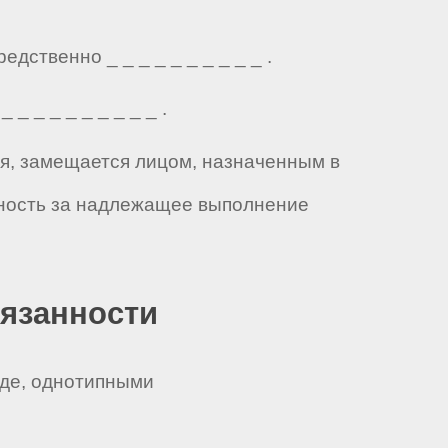
ственно _ _ _ _ _ _ _ _ _ _ .
 _ _ _ _ _ _ _ _ .
ия, замещается лицом, назначенным в
нность за надлежащее выполнение
бязанности
оде, однотипными