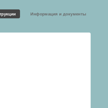
трукции
Информация и документы