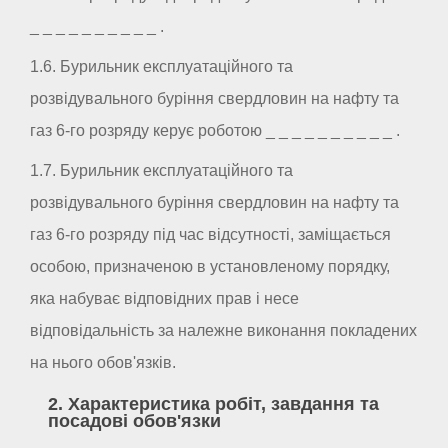
_ _ _ _ _ _ _ _ _ _ .
1.6. Бурильник експлуатаційного та
розвідувального буріння свердловин на нафту та
газ 6-го розряду керує роботою _ _ _ _ _ _ _ _ _ _ .
1.7. Бурильник експлуатаційного та
розвідувального буріння свердловин на нафту та
газ 6-го розряду під час відсутності, заміщається
особою, призначеною в установленому порядку,
яка набуває відповідних прав і несе
відповідальність за належне виконання покладених
на нього обов'язків.
2. Характеристика робіт, завдання та
посадові обов'язки