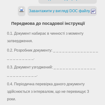
Завантажити у вигляді DOC файлу
Передмова до посадової інструкції
0.1. Документ набирає в чинності з моменту
затвердження.
0.2. Розробник документу: _ _ _ _ _ _ _ _ _ _ _ _ _ _ _
_ _ _ _ _ _ _ _ _.
0.3. Документ узгоджений: _ _ _ _ _ _ _ _ _ _ _ _ _ _
_ _ _ _ _ _ _ _ _ _.
0.4. Періодична перевірка даного документу
здійснюється з інтервалом, що не перевищує 3
роки.