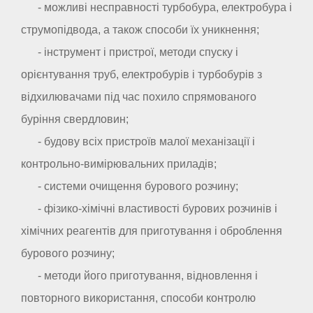
- можливі несправності турбобура, електробура і
струмопідвода, а також способи їх уникнення;
- інструмент і пристрої, методи спуску і
орієнтування труб, електробурів і турбобурів з
відхилювачами під час похило спрямованого
буріння свердловин;
- будову всіх пристроїв малої механізації і
контрольно-вимірювальних приладів;
- системи очищення бурового розчину;
- фізико-хімічні властивості бурових розчинів і
хімічних реагентів для приготування і оброблення
бурового розчину;
- методи його приготування, відновлення і
повторного використання, способи контролю