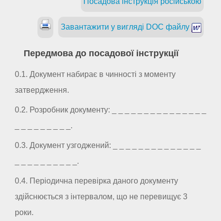
Посадова інструкція російською
Завантажити у вигляді DOC файлу
Передмова до посадової інструкції
0.1. Документ набирає в чинності з моменту
затвердження.
0.2. Розробник документу: _ _ _ _ _ _ _ _ _ _ _ _ _ _ _
_ _ _ _ _ _ _ _ _.
0.3. Документ узгоджений: _ _ _ _ _ _ _ _ _ _ _ _ _ _
_ _ _ _ _ _ _ _ _ _.
0.4. Періодична перевірка даного документу
здійснюється з інтервалом, що не перевищує 3
роки.