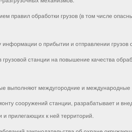
о-разгрузочных механизмов.
ием правил обработки грузов (в том числе опасны
у информации о прибытии и отправлении грузов с
в грузовой станции на повышение качества обра
орые выполняют междугородние и международные 
монту сооружений станции, разрабатывает и внед
и и прилегающих к ней территорий.
ебований законодательства об охране окружающ