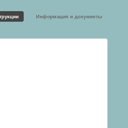
трукции
Информация и документы