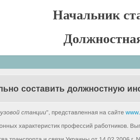
Начальник ст
Должностна
льно составить должностную и
рузовой станции
", представленная на сайте
www.
нных характеристик профессий работников. Вып
а транспорта и связи Украины от 14.02.2006 г.