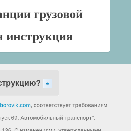
анции грузовой
я инструкция
нструкцию?
borovik.com
, соответствует требованиям
уск 69. Автомобильный транспорт",
 N 136. С изменениями, утвержденными