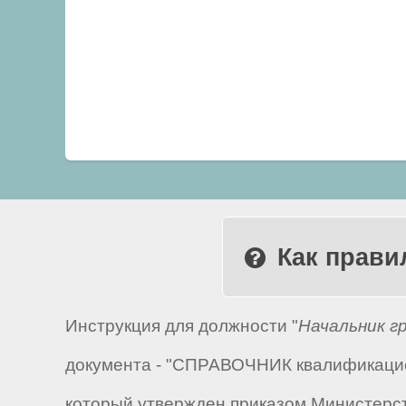
Как прави
Инструкция для должности "
Начальник г
документа - "СПРАВОЧНИК квалификацио
который утвержден приказом Министерств