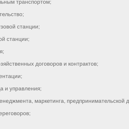
льным транспортом;
тельство;
зовой станции;
й станции;
я;
яйственных договоров и контрактов;
ентации;
а и управления;
неджмента, маркетинга, предпринимательской д
ереговоров;