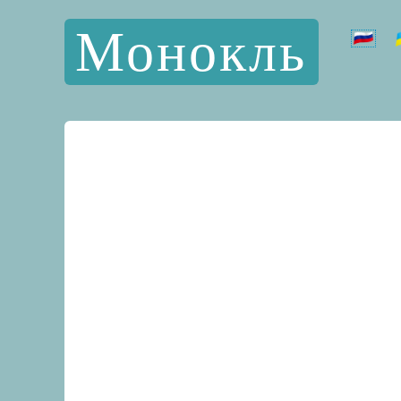
Монокль