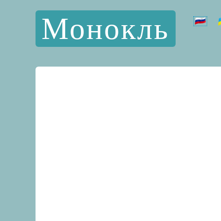
Монокль