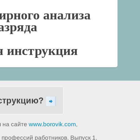
ирного анализа
разряда
я инструкция
нструкцию?
я на сайте
www.borovik.com
,
профессий работников. Выпуск 1.