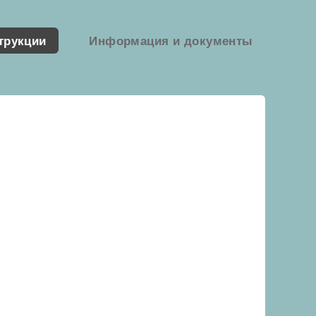
трукции
Информация и документы