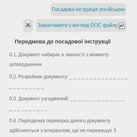
Посадова інструкція російською
Завантажити у вигляді DOC файлу
Передмова до посадової інструкції
0.1. Документ набирає в чинності з моменту
затвердження.
0.2. Розробник документу: _ _ _ _ _ _ _ _ _ _ _ _ _ _ _
_ _ _ _ _ _ _ _ _.
0.3. Документ узгоджений: _ _ _ _ _ _ _ _ _ _ _ _ _ _
_ _ _ _ _ _ _ _ _ _.
0.4. Періодична перевірка даного документу
здійснюється з інтервалом, що не перевищує 3