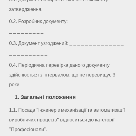
затвердження.
0.2. Розробник документу: _ _ _ _ _ _ _ _ _ _ _ _ _ _ _
_ _ _ _ _ _ _ _ _.
0.3. Документ узгоджений: _ _ _ _ _ _ _ _ _ _ _ _ _ _
_ _ _ _ _ _ _ _ _ _.
0.4. Періодична перевірка даного документу
здійснюється з інтервалом, що не перевищує 3
роки.
1. Загальні положення
1.1. Посада "Інженер з механізації та автоматизації
виробничих процесів" відноситься до категорії
"Професіонали".