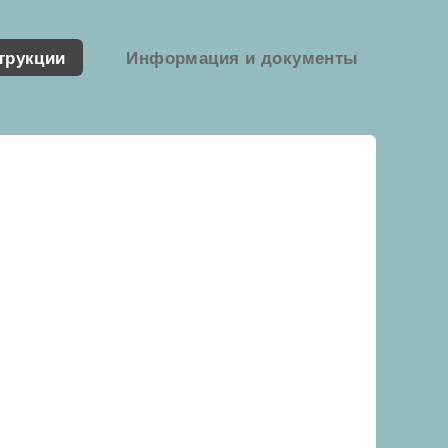
трукции
Информация и документы