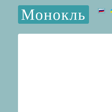
Монокль