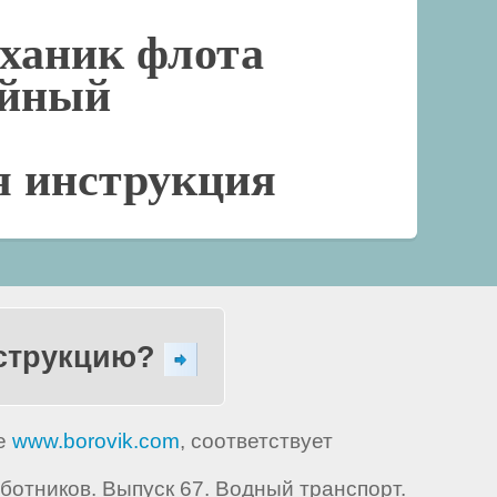
ханик флота
ейный
я инструкция
нструкцию?
те
www.borovik.com
, соответствует
тников. Выпуск 67. Водный транспорт.