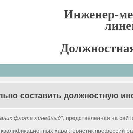
Инженер-ме
лин
Должностна
льно составить должностную и
аник флота линейный
", представленная на сай
квалификационных характеристик профессий рабо