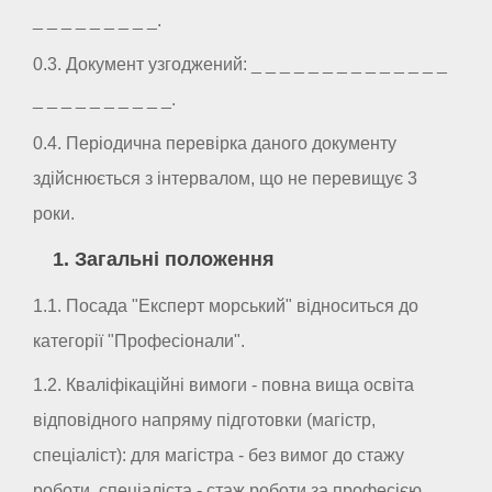
_ _ _ _ _ _ _ _ _.
0.3. Документ узгоджений: _ _ _ _ _ _ _ _ _ _ _ _ _ _
_ _ _ _ _ _ _ _ _ _.
0.4. Періодична перевірка даного документу
здійснюється з інтервалом, що не перевищує 3
роки.
1. Загальні положення
1.1. Посада "Експерт морський" відноситься до
категорії "Професіонали".
1.2. Кваліфікаційні вимоги - повна вища освіта
відповідного напряму підготовки (магістр,
спеціаліст): для магістра - без вимог до стажу
роботи, спеціаліста - стаж роботи за професією,