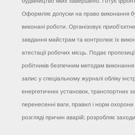
будівництво яких завершено. Готує фронт 
Оформляє допуски на право виконання буд
виконані роботи. Організовує приоб'єктн
завдання майстрам та контролює їх викона
атестації робочих місць. Подає пропозиц
робітників безпечним методам виконання 
запис у спеціальному журналі обліку інс
енергетичних установок, транспортних за
перенесенні ваги, правил і норм охорони 
розгляді причин аварій; розробляє заходи