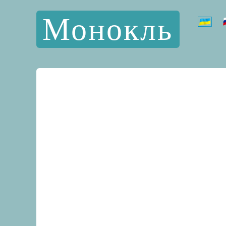
Монокль