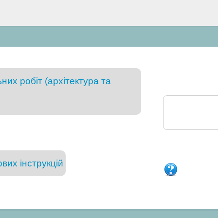
их робіт (архітектура та
вих інструкцій