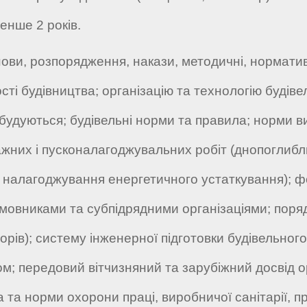
енше 2 років.
ови, розпорядження, накази, методичні, нормативн
ті будівництва; організацію та технологію будів
удуються; будівельні норми та правила; норми вир
жних і пусконалагоджувальних робіт (днопоглибл
а налагоджування енергетичного устаткування); 
амовниками та субпідрядними організаціями; поряд
орів); систему інженерної підготовки будівельног
вом; передовий вітчизняний та зарубіжний досвід о
 та норми охорони праці, виробничої санітарії, 