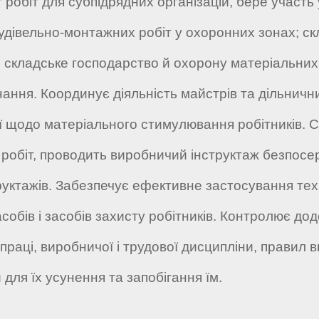
робіт для субпідрядних організацій, бере участь 
івельно-монтажних робіт у охоронних зонах; скл
е складське господарство й охорону матеріальни
ння. Координує діяльність майстрів та дільничних
ії щодо матеріального стимулювання робітників. С
робіт, проводить виробничий інструктаж безпосе
труктажів. Забезпечує ефективне застосування тех
собів і засобів захисту робітників. Контролює д
праці, виробничої і трудової дисципліни, правил 
 для їх усунення та запобігання їм.