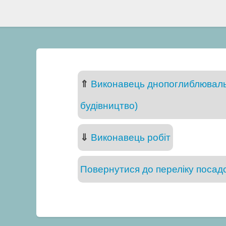
⇑
Виконавець днопоглиблювальн
будівництво)
⇓
Виконавець робіт
Повернутися до переліку посадо