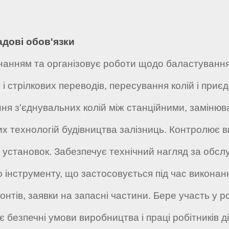
адові обов'язки
анням та організовує роботи щодо баластування ко
 і стрілкових переводів, пересування колій і приє
ня з'єднувальних колій між станційними, замінюв
 технологій будівництва залізниць. Контролює в
і установок. Забезпечує технічний нагляд за обс
о інструменту, що застосовується під час виконанн
тів, заявки на запасні частини. Бере участь у р
є безпечні умови виробництва і праці робітників д