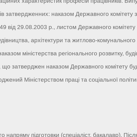
ційних характеристик професій працівників. Випус
ів затвердженних: наказом Державного комітету з 
 149 від 29.08.2003 р., листом Державного комітету
будівництва, архітектури та житлово-комунального 
., наказом міністерства регіонального розвитку, б
", що затверджен наказом Державного комітету буд
оджений Міністерством праці та соціальної політи
о напряму підготовки (спеціаліст, бакалавр). Післ