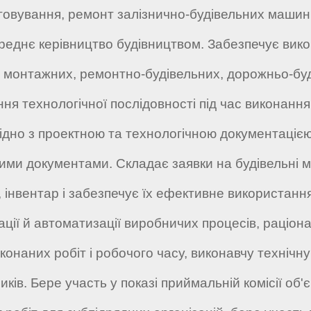
говування, ремонт залізнично-будівельних машин
реднє керівництво будівництвом. Забезпечує вико
х, монтажних, ремонтно-будівельних, дорожньо-буді
ня технологічної послідовності під час виконання
гідно з проектною та технологічною документаціє
ми документами. Складає заявки на будівельні ма
нт, інвентар і забезпечує їх ефективне використа
зації й автоматизації виробничих процесів, раціон
иконаних робіт і робочого часу, виконавчу техніч
ів. Бере участь у показі приймальній комісії об'єк