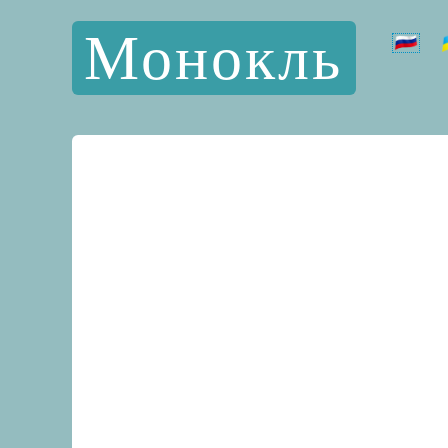
Монокль