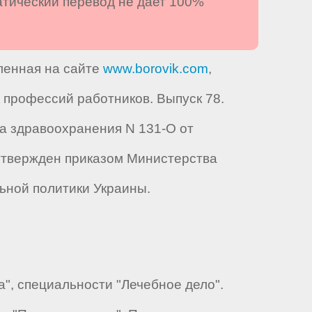
атический перевод не дает 100%
вленная на сайте
www.borovik.com
,
профессий работников. Выпуск 78.
а здравоохранения N 131-О от
рый утвержден приказом Министерства
льной политики Украины.
", специальности "Лечебное дело".