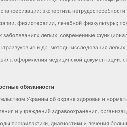
диспансеризации; экспертиза нетрудоспособност
апии, физиотерапии, лечебной физкультуры; пок
х заболеваниях легких; современные функциона
льтразвуковые и др. методы исследования легки
правила оформления медицинской документации; 
ностные обязанности
ельством Украины об охране здоровья и нормат
ления и учреждений здравоохранения, организа
оды профилактики, диагностики и лечения боль