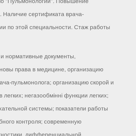
по "Пульмонологии". Повышение
). Наличие сертификата врача-
ии по этой специальности. Стаж работы
 и нормативные документы,
новы права в медицине, организацию
рача-пульмонолога; организацию скорой и
егких; негазообмінні функции легких;
ательной системы; показатели работы
бного контроля; современную
агностики, дифференциальной