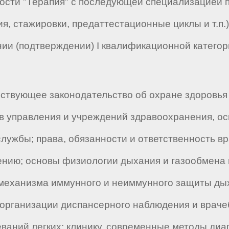
ости "Терапия" с последующей специализацией 
, стажировки, предаттестационные циклы и т.п.
ии (подтверждении) I квалификационной категор
ствующее законодательство об охране здоровья
 управления и учреждений здравоохранения, ос
лужбы; права, обязанности и ответственность в
ию; основы физиологии дыхания и газообмена в л
 механизма иммунного и неиммунного защиты дых
организации диспансерного наблюдения и враче
ваний легких; клинику, современные методы ди