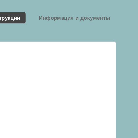
трукции
Информация и документы