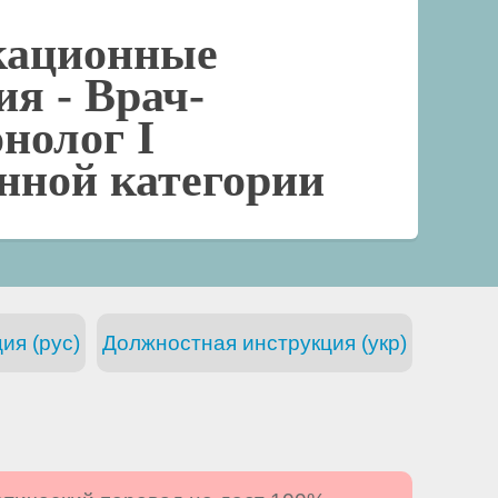
кационные
ия -
Врач-
нолог I
нной категории
ия (рус)
Должностная инструкция (укр)