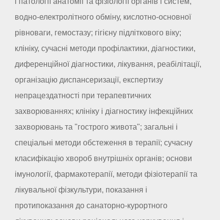
і патології анатомії та фізіології органів і систем,
водно-електролітного обміну, кислотно-основної
рівноваги, гемостазу; гігієну підліткового віку;
клініку, сучасні методи профілактики, діагностики,
диференційної діагностики, лікування, реабілітації,
організацію диспансеризації, експертизу
непрацездатності при терапевтичних
захворюваннях; клініку і діагностику інфекційних
захворювань та "гострого живота"; загальні і
спеціальні методи обстеження в терапії; сучасну
класифікацію хвороб внутрішніх органів; основи
імунології, фармакотерапії, методи фізіотерапії та
лікувальної фізкультури, показання і
протипоказання до санаторно-курортного