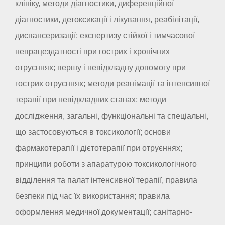
клініку, методи діагностики, диференційної
діагностики, детоксикації і лікування, реабілітації,
диспансеризації; експертизу стійкої і тимчасової
непрацездатності при гострих і хронічних
отруєннях; першу і невідкладну допомогу при
гострих отруєннях; методи реанімації та інтенсивної
терапії при невідкладних станах; методи
дослідження, загальні, функціональні та спеціальні,
що застосовуються в токсикології; основи
фармакотерапії і дієтотерапії при отруєннях;
принципи роботи з апаратурою токсикологічного
відділення та палат інтенсивної терапії, правила
безпеки під час їх використання; правила
оформлення медичної документації; санітарно-