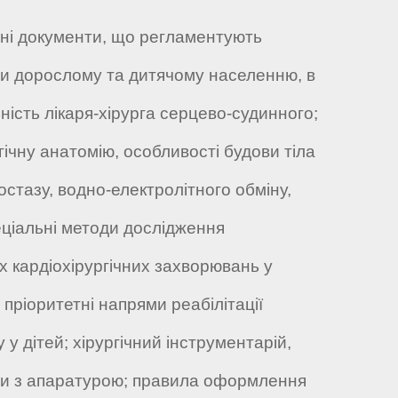
ні документи, що регламентують
моги дорослому та дитячому населенню, в
ьність лікаря-хірурга серцево-судинного;
ічну анатомію, особливості будови тіла
остазу, водно-електролітного обміну,
еціальні методи дослідження
их кардіохірургічних захворювань у
 пріоритетні напрями реабілітації
у у дітей; хірургічний інструментарій,
боти з апаратурою; правила оформлення