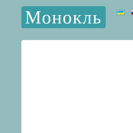
Монокль