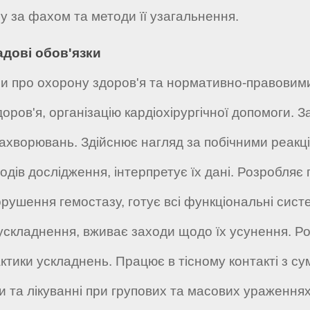
у за фахом та методи її узагальнення.
адові обов'язки
и про охорону здоров'я та нормативно-правовими
доров'я, організацію кардіохірургічної допомоги. 
 захворювань. Здійснює нагляд за побічними реакц
дів дослідження, інтерпретує їх дані. Розробляє 
орушення гемостазу, готує всі функціональні сист
 ускладнення, вживає заходи щодо їх усунення. Р
тики ускладнень. Працює в тісному контакті з с
ги та лікуванні при групових та масових ураження