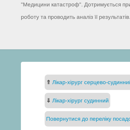
"Медицини катастроф". Дотримується при
роботу та проводить аналіз її результаті
⇑
Лікар-хірург серцево-судинний 
⇓
Лікар-хірург судинний
Повернутися до переліку посадо