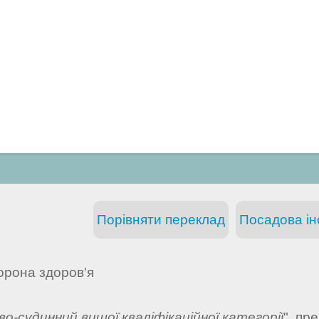
Порівняти переклад
Посадова інс
орона здоров'я
во-судинний вищої кваліфікаційної категорії
", пр