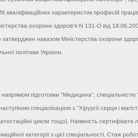
 кваліфікаційних характеристик професій працівн
істерства охорони здоров'я N 131-О від 18.06.2003
 що затверджен наказом Міністерства охорони здоро
ьної політики України.
за напрямом підготовки "Медицина", спеціальніст
 наступною спеціалізацією з "Хірургії серця і магі
тестаційні цикли тощо). Наявність сертифіката л
аційної категорії з цієї спеціальності. Стаж робо