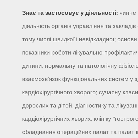
Знає та застосовує у діяльності:
чинне 
діяльність органів управління та закладі
тому числі швидкої і невідкладної; основи
показники роботи лікувально-профілактич
дитини; нормальну та патологічну фізіоло
взаємозв'язок функціональних систем у з
кардіохірургічного хворого; сучасну клас
дорослих та дітей, діагностику та лікуван
кардіохірургічних хворих; клініку "гострог
обладнання операційних палат та палат і