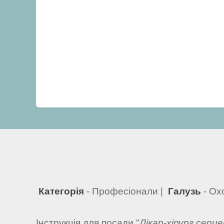
Категорія
- Професіонали |
Галузь
- Ох
Інструкція для посади "
Лікар-хірург серце