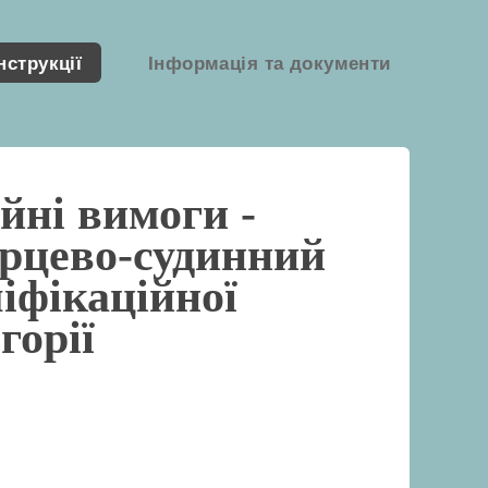
нструкції
Інформація та документи
йні вимоги -
ерцево-судинний
іфікаційної
горії