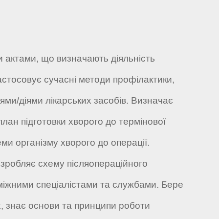
 актами, що визначають діяльність
Застосовує сучасні методи профілактики,
іями/діями лікарських засобів. Визначає
план підготовки хворого до термінової
еми організму хворого до операції.
озробляє схему післяопераційного
уміжними спеціалістами та службами. Бере
х, знає основи та принципи роботи