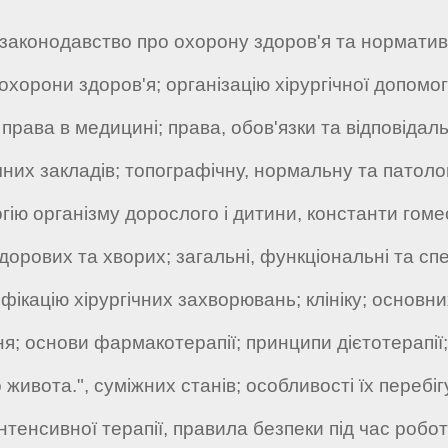
законодавство про охорону здоров'я та норматив
в охорони здоров'я; організацію хірургічної допо
 права в медицині; права, обов'язки та відповідал
них закладів; топографічну, нормальну та патолог
гію організму дорослого і дитини, константи гоме
дорових та хворих; загальні, функціональні та сп
ифікацію хірургічних захворювань; клініку; основн
ня; основи фармакотерапії; принципи дієтотерапії;
о живота.", суміжних станів; особливості їх перебіг
нтенсивної терапії, правила безпеки під час ро