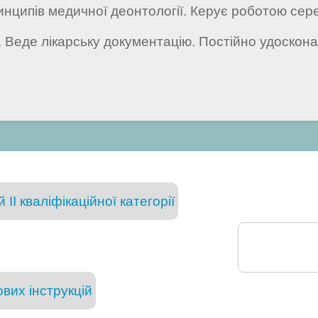
нципів медичної деонтології. Керує роботою сер
в. Веде лікарську документацію. Постійно удоскон
II кваліфікаційної категорії
вих інструкцій