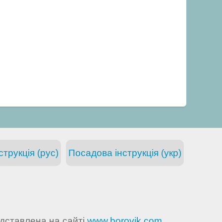
трукція (рус)
Посадова інструкція (укр)
едставлена на сайті
www.borovik.com
,