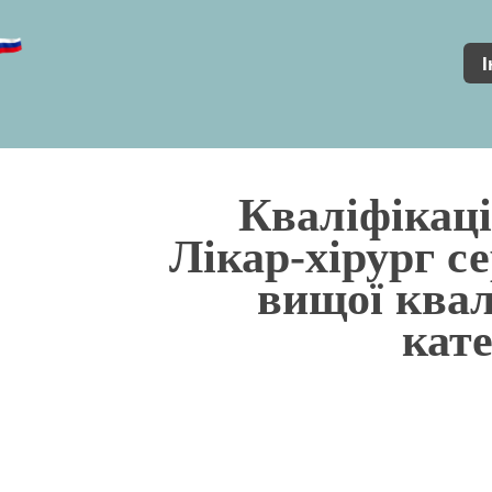
І
Кваліфікаці
Лікар-хірург с
вищої квал
кате