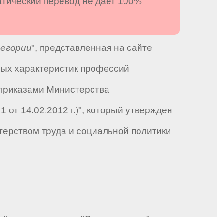
атический перевод не дает 100%
егории
", представленная на сайте
ных характеристик профессий
 приказами Министерства
21 от 14.02.2012 г.)", который утвержден
терством труда и социальной политики