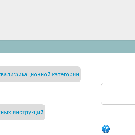
.
 квалификационной категории
тных инструкций