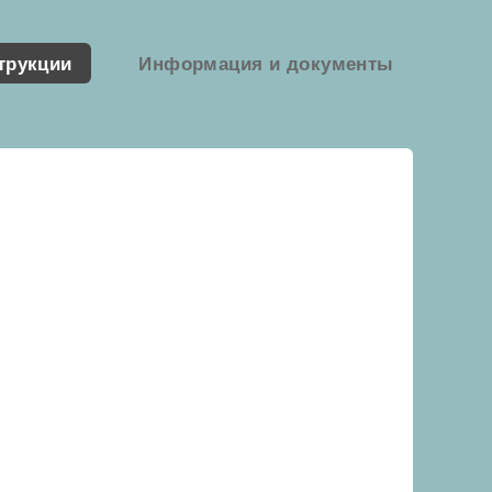
трукции
Информация и документы