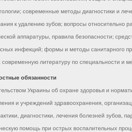
тологии; современные методы диагностики и ле
зания к удалению зубов; вопросы относительно 
ческой аппаратуры, правила безопасности; сред
асных инфекций; формы и методы санитарного п
 современную литературу по специальности и м
ностные обязанности
ельством Украины об охране здоровья и нормат
ления и учреждений здравоохранения, организа
тики, диагностики, лечения болезней зубов, па
ческую помощь при острых воспалительных проц