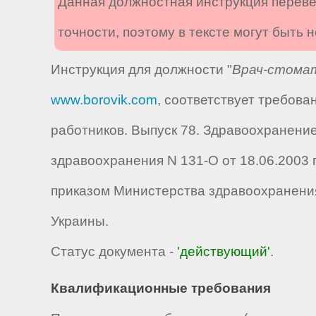
Данная должностная инструкция переве
точности, поэтому в тексте могут быть
Инструкция для должности "
Врач-стома
www.borovik.com
, соответствует требов
работников. Выпуск 78. Здравоохранени
здравоохранения N 131-О от 18.06.2003 г. 
приказом Министерства здравоохранения 
Украины.
Статус документа -
'действующий'
.
Квалификационные требования