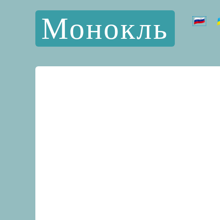
Монокль