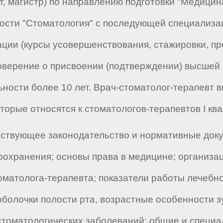
, магистр) по направлению подготовки "Медицина
ости "Стоматология" с последующей специализа
ии (курсы усовершенствования, стажировки, пре
оверение о присвоении (подтверждении) высшей 
ьности более 10 лет. Врач-стоматолог-терапевт
торые относятся к стоматологов-терапевтов I кв
ствующее законодательство и нормативные док
оохранения; основы права в медицине; организа
томатолога-терапевта; показатели работы лечеб
оболочки полости рта, возрастные особенности зу
томатологических заболеваний; общие и специа