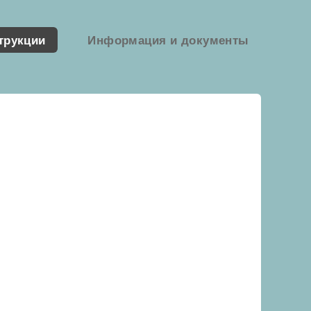
трукции
Информация и документы