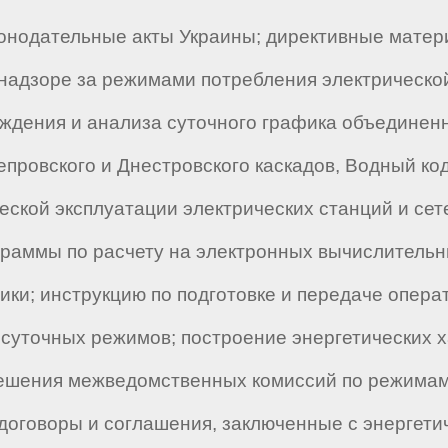
онодательные акты Украины; директивные матер
надзоре за режимами потребления электрической
рждения и анализа суточного графика объединен
ровского и Днестровского каскадов, Водный код
ской эксплуатации электрических станций и сете
граммы по расчету на электронных вычислитель
тики; инструкцию по подготовке и передаче опер
суточных режимов; построение энергетических х
решения межведомственных комиссий по режимам
 договоры и соглашения, заключенные с энергети