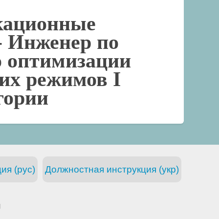
кационные
-
Инженер по
о оптимизации
их режимов I
гории
ия (рус)
Должностная инструкция (укр)
и