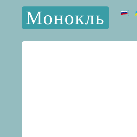
Монокль