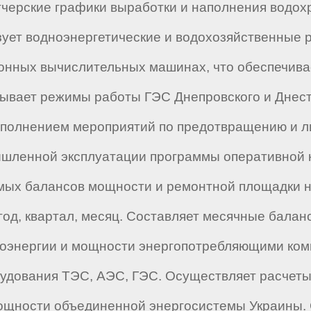
етчерские графики выработки и наполнения водох
зует водноэнергетические и водохозяйственные
ронных вычислительных машинах, что обеспечив
тывает режимы работы ГЭС Днепровского и Днест
ыполнением мероприятий по предотвращению и л
ышленной эксплуатации программы оперативной 
аемых балансов мощности и ремонтной площадки 
од, квартал, месяц. Составляет месячные балан
роэнергии и мощности энергопотребляющими ком
дования ТЭС, АЭС, ГЭС. Осуществляет расчеты,
щности объединенной энергосистемы Украины. С