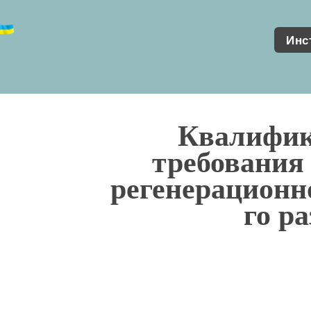
Инс
Квалифи
требования
регенерационн
го р