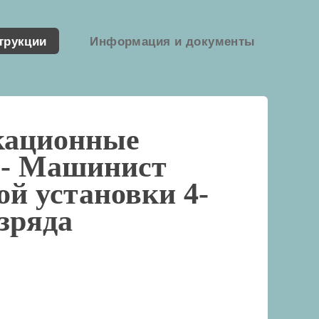
трукции
Информация и документы
кационные
 -
Машинист
ой установки 4-
азряда