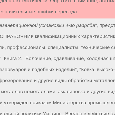
дена автоматически. Обратите внимание, автом
 незначительные ошибки перевода.
генерационной установки 4-го разряда
", пред
 "СПРАВОЧНИК квалификационных характеристик 
ли, профессионалы, специалисты, технические сл
". Книга 2. "Волочение, сдавливание, холодная 
езервуаров и подобных изделий", "Ковка, высоко
, фрезерование и другие виды обработки металло
е металлов неметаллами: эмалировка и другие в
ый утвержден приказом Министерства промышленн
альной политики Украины. Введен в действие с а