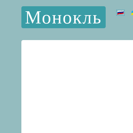
Монокль