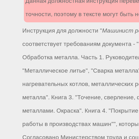
Данная должностная инструкция переве
точности, поэтому в тексте могут быть
Инструкция для должности "
Машинист ре
соответствует требованиям документа -
Обработка металла. Часть 1. Руководите
"Металлическое литье", "Сварка металла
нагревательных котлов, металлических р
металла". Книга 3. "Точение, сверление
металлами. Окраска". Книга 4. "Покрыти
работы в производствах машин"", котор
Согласовано Министерством труда и соци