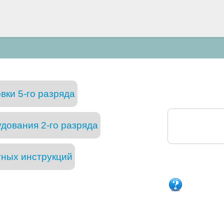
вки 5-го разряда
дования 2-го разряда
тных инструкций