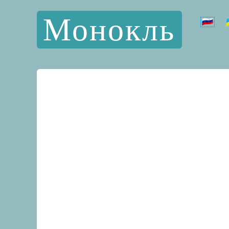
Монокль