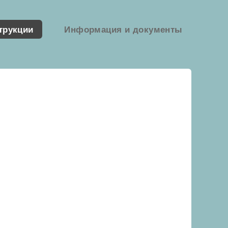
трукции
Информация и документы