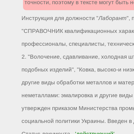
точности, поэтому в тексте могут быть
Инструкция для должности "
Лаборант
",
"СПРАВОЧНИК квалификационных характер
профессионалы, специалисты, технически
2. "Волочение, сдавливание, холодная ш
подобных изделий", "Ковка, высоко-и ни
другие виды обработки металлов и матер
неметаллами: эмалировка и другие виды
утвержден приказом Министерства промы
социальной политики Украины. Введен в д
Статус документа -
'действующий'
.