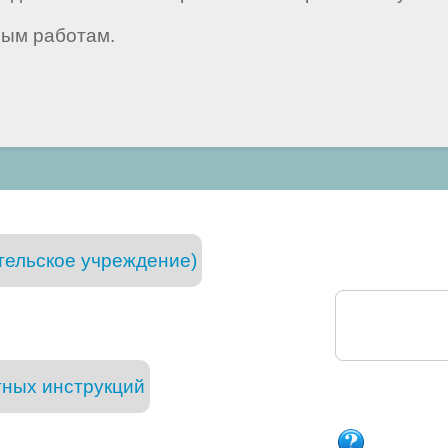
ным работам.
тельское учреждение)
тных инструкций