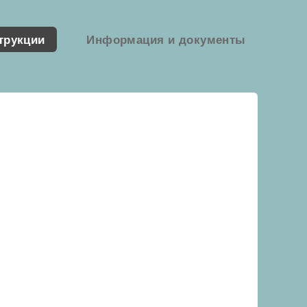
трукции
Информация и документы