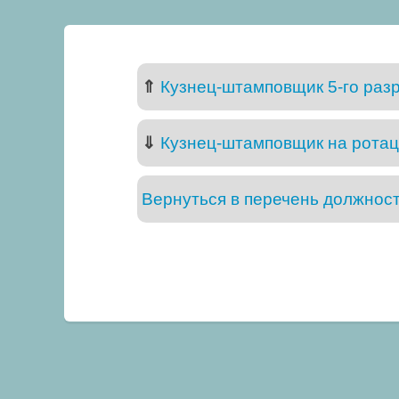
⇑
Кузнец-штамповщик 5-го раз
⇓
Кузнец-штамповщик на ротац
Вернуться в перечень должнос