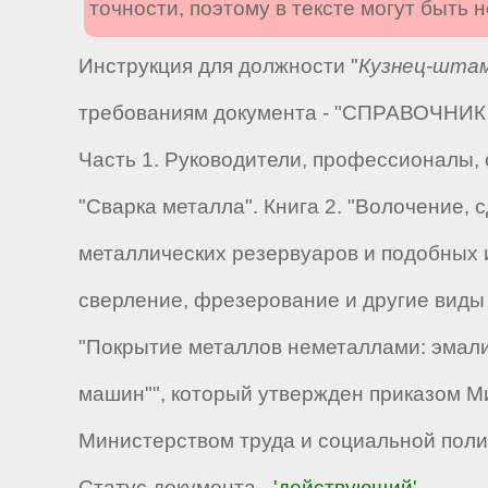
точности, поэтому в тексте могут быть
Инструкция для должности "
Кузнец-штам
требованиям документа - "СПРАВОЧНИК к
Часть 1. Руководители, профессионалы, 
"Сварка металла". Книга 2. "Волочение,
металлических резервуаров и подобных и
сверление, фрезерование и другие виды 
"Покрытие металлов неметаллами: эмали
машин"", который утвержден приказом М
Министерством труда и социальной полит
Статус документа -
'действующий'
.