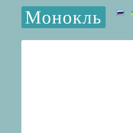
Монокль