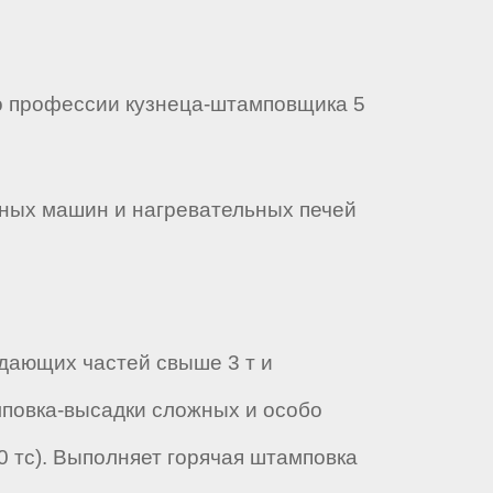
о профессии кузнеца-штамповщика 5
чных машин и нагревательных печей
дающих частей свыше 3 т и
мповка-высадки сложных и особо
 тс). Выполняет горячая штамповка