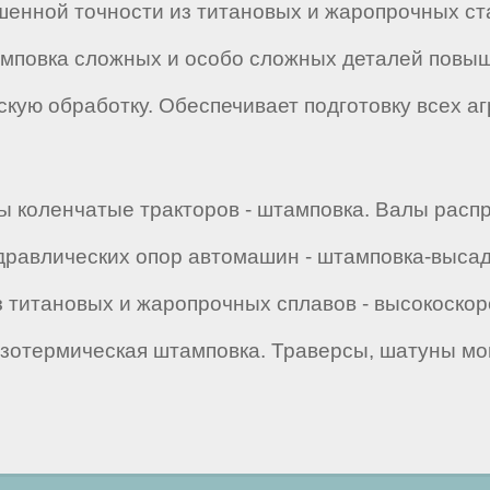
енной точности из титановых и жаропрочных ст
амповка сложных и особо сложных деталей повы
скую обработку. Обеспечивает подготовку всех аг
ы коленчатые тракторов - штамповка. Валы расп
дравлических опор автомашин - штамповка-высад
з титановых и жаропрочных сплавов - высокоско
 изотермическая штамповка. Траверсы, шатуны мо