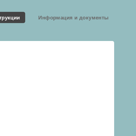
трукции
Информация и документы