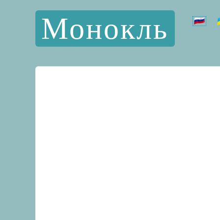
Монокль