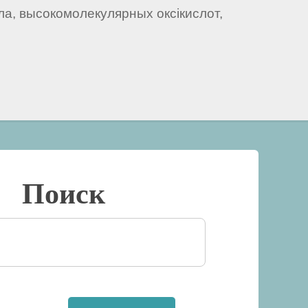
а, высокомолекулярных оксікислот,
Поиск