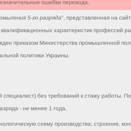
 незначительные ошибки перевода.
омыления 5-го разряда
", представленная на сай
квалификационных характеристик профессий ра
жден приказом Министерства промышленной полит
альной политики Украины.
 специалист) без требований к стажу работы. П
зряда - не менее 1 года.
нологическую схему производства; строение, ко