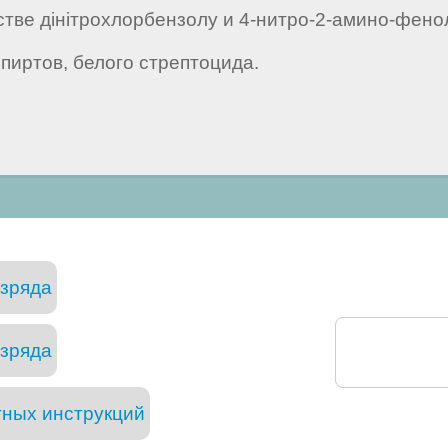
тве дінітрохлорбензолу и 4-нитро-2-амино-фенол
пиртов, белого стрептоцида.
азряда
азряда
тных инструкций