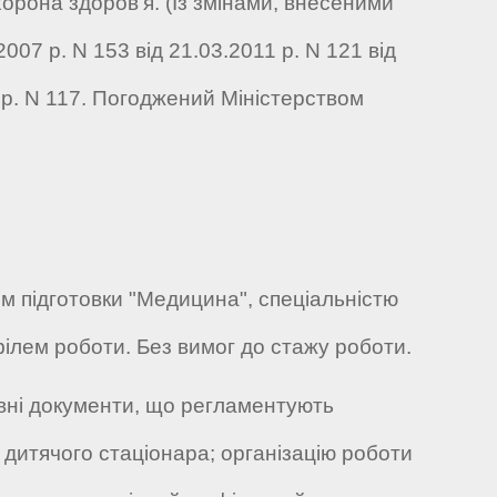
орона здоров'я. (Із змінами, внесеними
007 р. N 153 від 21.03.2011 р. N 121 від
 р. N 117. Погоджений Міністерством
м підготовки "Медицина", спеціальністю
філем роботи. Без вимог до стажу роботи.
вні документи, що регламентують
ї дитячого стаціонара; організацію роботи