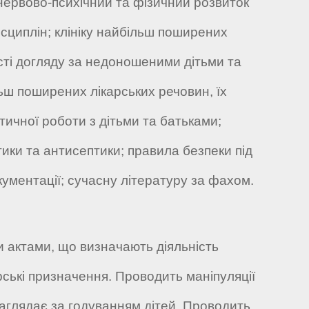
 нервово-психічний та фізичний розвиток
исциплін; клініку найбільш поширених
ті догляду за недоношеними дітьми та
ьш поширених лікарських речовин, їх
ичної роботи з дітьми та батьками;
ики та антисептики; правила безпеки під
ментації; сучасну літературу за фахом.
 актами, що визначають діяльність
рські призначення. Проводить маніпуляції
аглядає за годуванням дітей. Проводить