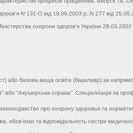
арактеристик професій працівників. Випуск 78. Ох
оров'я N 131-О від 18.06.2003 р. N 277 від 25.05.2
Міністерства охорони здоров'я України 29.03.2002
т) або базова вища освіта (бакалавр) за напрямо
а" або "Акушерська справа". Спеціалізація за про
законодавство про охорону здоровья та нормати
ава, обов'язки та відповідальність сестри медично