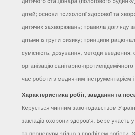
дитячого стаціонара (пологового будинку)
дітей; основи психології здорової та хво
дитячих захворювань; правила догляду з
дітьми із групи ризику; принципи раціон
сумісність, дозування, методи введення;
організацію санітарно-протиепідемічного
час роботи з медичним інструментарієм 
Характеристика робіт, завдання та пос
Керується чинним законодавством Україн
закладів охорони здоров'я. Бере участь у
та процедури згідно з профілем роботи. 