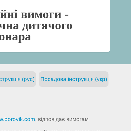
йні вимоги -
чна дитячого
іонара
трукція (рус)
Посадова інструкція (укр)
.borovik.com
, відповідає вимогам