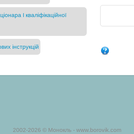
іонара I кваліфікаційної
вих інструкцій
2002-2026 © Монокль - www.borovik.com