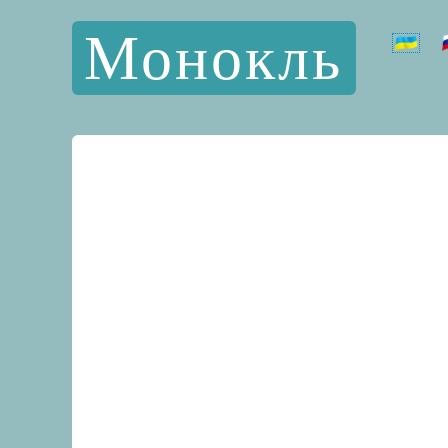
Монокль