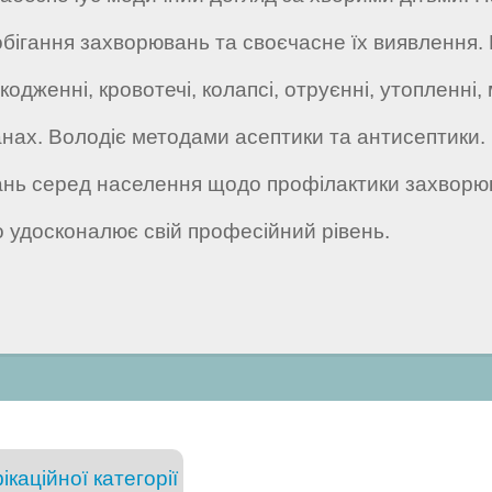
обігання захворювань та своєчасне їх виявлення. 
женні, кровотечі, колапсі, отруєнні, утопленні, 
станах. Володіє методами асептики та антисептики
ань серед населення щодо профілактики захворюв
о удосконалює свій професійний рівень.
каційної категорії