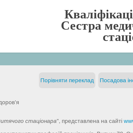
Кваліфікаці
Сестра меди
стац
Порівняти переклад
Посадова інс
доров'я
дитячого стаціонара
", представлена на сайті
www