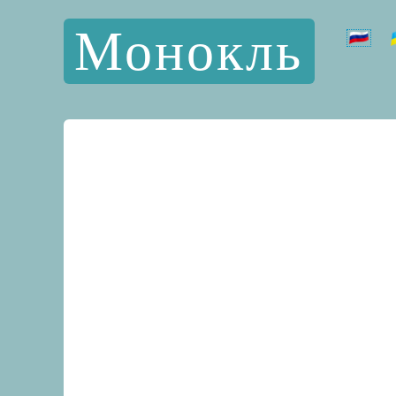
Монокль