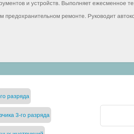
рументов и устройств. Выполняет ежесменное т
вом предохранительном ремонте. Руководит авто
го разряда
чика 3-го разряда
тных инструкций