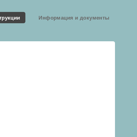
трукции
Информация и документы