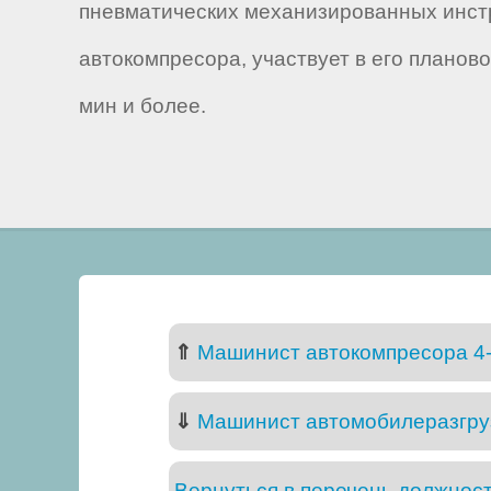
пневматических механизированных инст
автокомпресора, участвует в его плано
мин и более.
⇑
Машинист автокомпресора 4-
⇓
Машинист автомобилеразгруз
Вернуться в перечень должнос