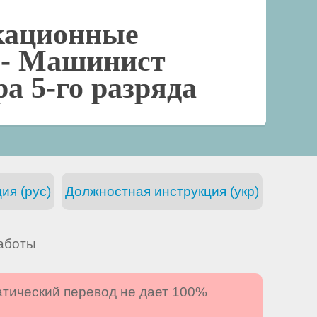
кационные
 -
Машинист
а 5-го разряда
ия (рус)
Должностная инструкция (укр)
аботы
атический перевод не дает 100%