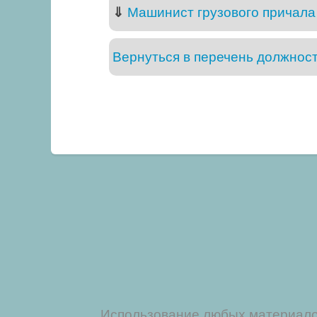
⇓
Машинист грузового причала 
Вернуться в перечень должнос
Использование любых материалов