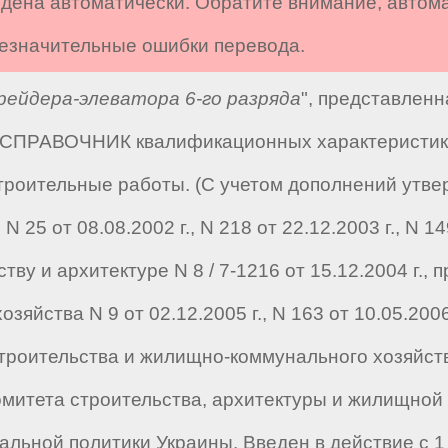
дена автоматически. Обратите внимание, автом
 незначительные ошибки перевода.
ейдера-элеватора 6-го разряда
", представленн
 "СПРАВОЧНИК квалификационных характеристик 
роительные работы. (С учетом дополнений утве
 25 от 08.08.2002 г., N 218 от 22.12.2003 г., N 14
тву и архитектуре N 8 / 7-1216 от 15.12.2004 г.,
йства N 9 от 02.12.2005 г., N 163 от 10.05.2006 г
троительства и жилищно-коммунального хозяйства
митета строительства, архитектуры и жилищной п
льной политики Украины. Введен в действие с 1 