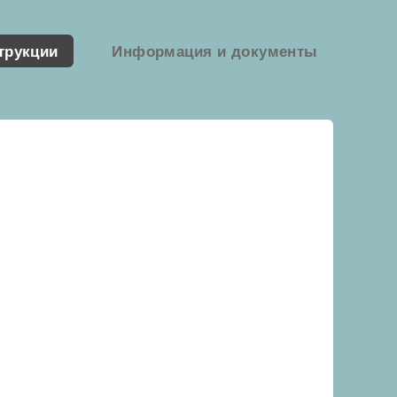
трукции
Информация и документы