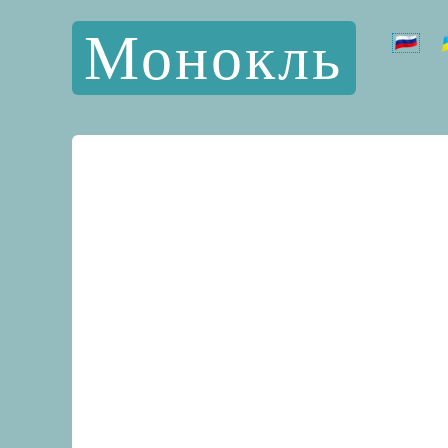
Монокль