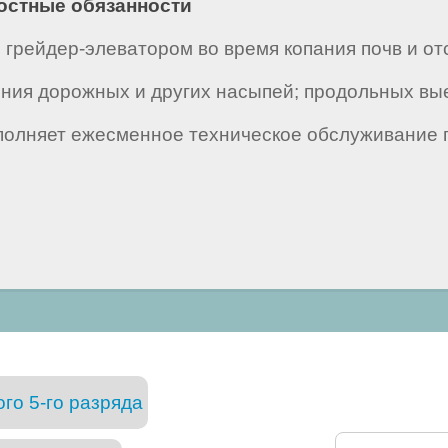
ностные обязанности
грейдер-элеватором во время копания почв и от
ения дорожных и других насыпей; продольных вые
полняет ежесменное техническое обслуживание гр
го 5-го разряда