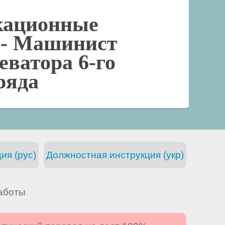
кационные
 -
Машинист
еватора 6-го
ряда
ия (рус)
Должностная инструкция (укр)
аботы