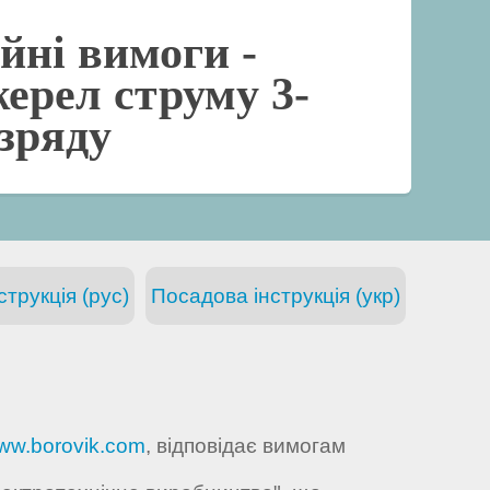
йні вимоги -
ерел струму 3-
озряду
трукція (рус)
Посадова інструкція (укр)
ww.borovik.com
, відповідає вимогам