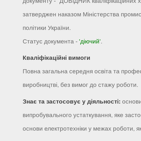
документу - "ДОВІДНИК кваліфікаційних х
затверджен наказом Міністерства промисл
політики України.
Статус документа -
'діючий'
.
Кваліфікаційні вимоги
Повна загальна середня освіта та профес
виробництві, без вимог до стажу роботи.
Знає та застосовує у діяльності:
основи
випробувального устаткування, яке заст
основи електротехніки у межах роботи, як