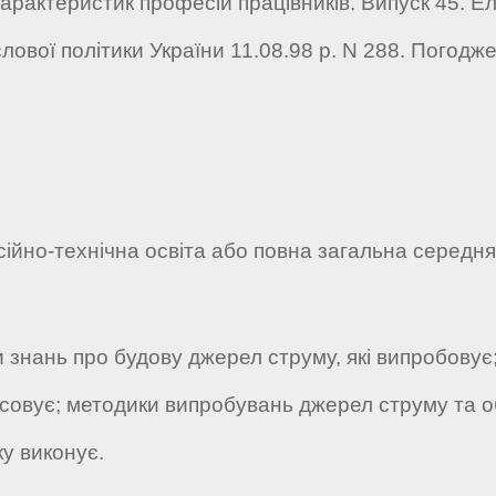
арактеристик професій працівників. Випуск 45. Е
ової політики України 11.08.98 р. N 288. Погодже
ійно-технічна освіта або повна загальна середня 
 знань про будову джерел струму, які випробовує;
осовує; методики випробувань джерел струму та 
у виконує.