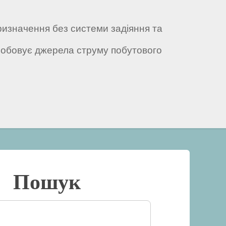
ризначення без системи задіяння та
робовує джерела струму побутового
Пошук