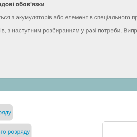
адові обов'язки
ься з акумуляторів або елементів спеціального п
в, з наступним розбиранням у разі потреби. Вип
ряду
го розряду