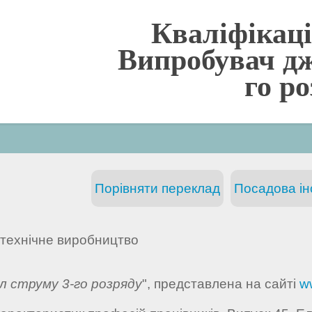
Кваліфікаці
Випробувач дж
го р
Порівняти переклад
Посадова інс
технічне виробництво
л струму 3-го розряду
", представлена на сайті
w