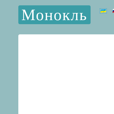
Монокль