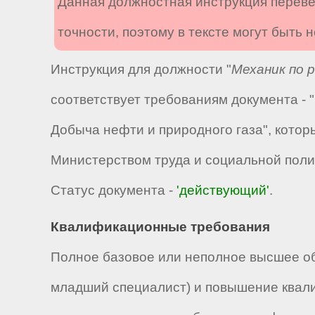
Данная должностная инструкция переве
точности, поэтому в тексте могут быть
Инструкция для должности "
Механик по 
соответствует требованиям документа -
Добыча нефти и природного газа", котор
Министерством труда и социальной поли
Статус документа -
'действующий'
.
Квалификационные требования
Полное базовое или неполное высшее об
младший специалист) и повышение квали