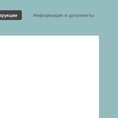
трукции
Информация и документы