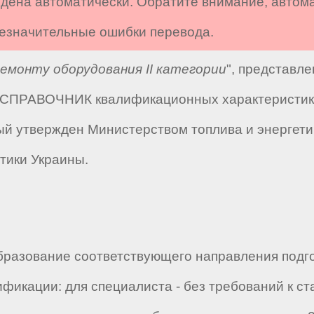
дена автоматически. Обратите внимание, автом
 незначительные ошибки перевода.
ремонту оборудования II категории
", представл
 "СПРАВОЧНИК квалификационных характеристик 
ый утвержден Министерством топлива и энергетик
тики Украины.
разование соответствующего направления подгот
фикации: для специалиста - без требований к ст