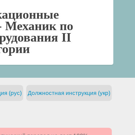
кационные
-
Механик по
рудования II
гории
ия (рус)
Должностная инструкция (укр)