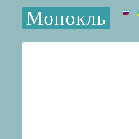
Монокль