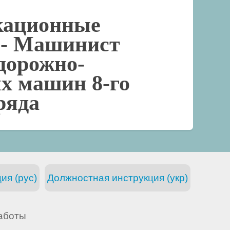
кационные
 -
Машинист
дорожно-
х машин 8-го
ряда
ия (рус)
Должностная инструкция (укр)
аботы