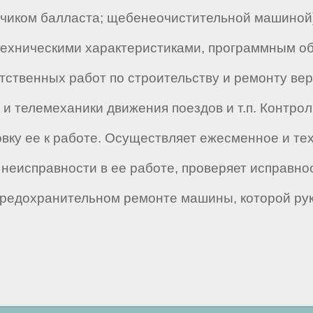
зчиком балласта; щебенеочистительной машиной
ехническими характеристиками, программным об
тственных работ по строительству и ремонту ве
 и телемеханики движения поездов и т.п. Контро
товку ее к работе. Осуществляет ежесменное и т
т неисправности в ее работе, проверяет исправн
предохранительном ремонте машины, которой рук