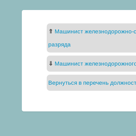
⇑
Машинист железнодорожно-с
разряда
⇓
Машинист железнодорожного
Вернуться в перечень должнос