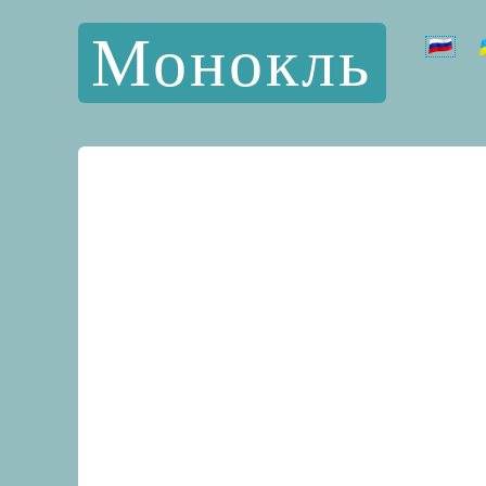
Монокль