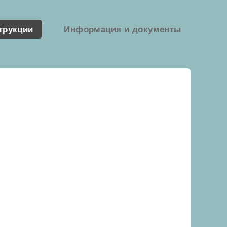
трукции
Информация и документы