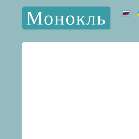
Монокль