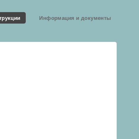
трукции
Информация и документы