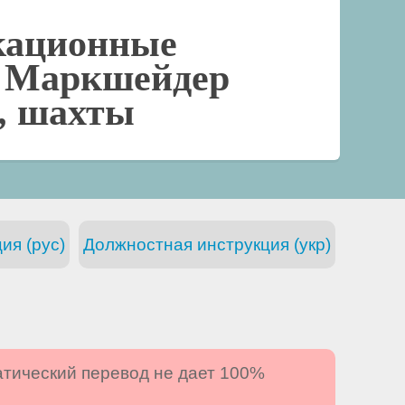
кационные
-
Маркшейдер
а, шахты
ия (рус)
Должностная инструкция (укр)
атический перевод не дает 100%