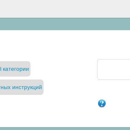
I категории
тных инструкций