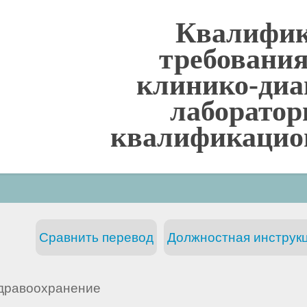
Квалифи
требования
клинико-диа
лаборато
квалификацио
Сравнить перевод
Должностная инструкц
дравоохранение