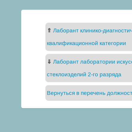
⇑
Лаборант клинико-диагностич
квалификационной категории
⇓
Лаборант лаборатории искус
стеклоизделий 2-го разряда
Вернуться в перечень должнос