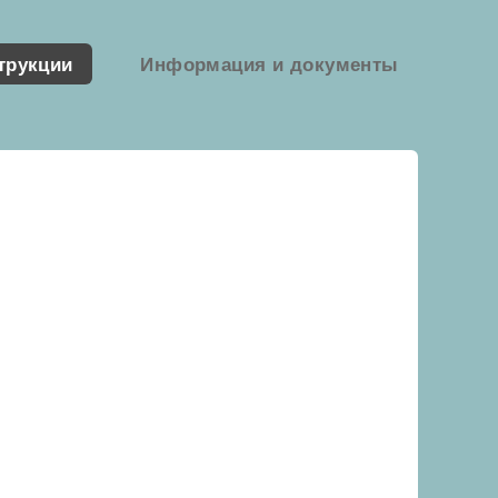
трукции
Информация и документы