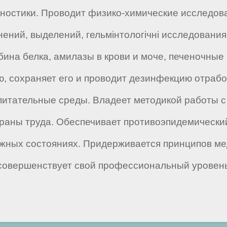
остики. Проводит физико-химические исследова
ений, выделений, гельмінтологічні исследования
бина белка, амилазы в крови и моче, печеночны
ю, сохраняет его и проводит дезинфекцию отраб
, питательные среды. Владеет методикой работы
раны труда. Обеспечивает противоэпидемически
жных состояниях. Придерживается принципов ме
совершенствует свой профессиональный уровень