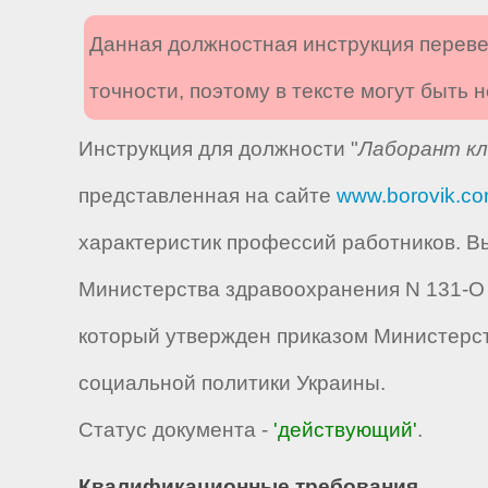
Данная должностная инструкция переве
точности, поэтому в тексте могут быть
Инструкция для должности "
Лаборант кл
представленная на сайте
www.borovik.c
характеристик профессий работников. Вы
Министерства здравоохранения N 131-О от 1
который утвержден приказом Министерст
социальной политики Украины.
Статус документа -
'действующий'
.
Квалификационные требования