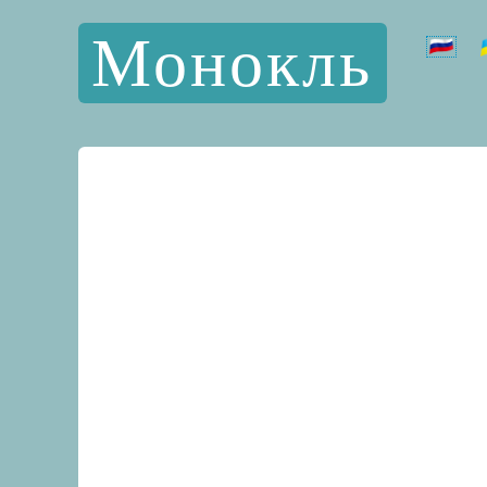
Монокль