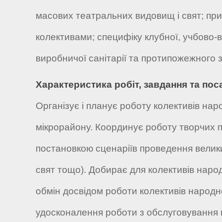
масових театральних видовищ і свят; пр
колективами; специфіку клубної, учбово-в
виробничої санітарії та протипожежного 
Характеристика робіт, завдання та пос
Організує і планує роботу колективів на
мікрорайону. Координує роботу творчих п
постановкою сценаріїв проведення велики
свят тощо). Добирає для колективів народ
обмін досвідом роботи колективів народної
удосконалення роботи з обслуговування н