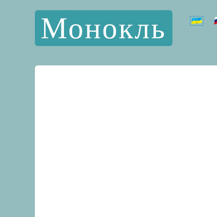
Монокль