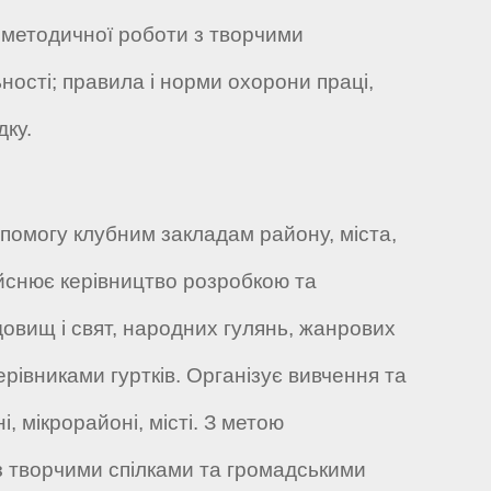
 методичної роботи з творчими
ності; правила і норми охорони праці,
дку.
опомогу клубним закладам району, міста,
ійснює керівництво розробкою та
овищ і свят, народних гулянь, жанрових
рівниками гуртків. Організує вивчення та
, мікрорайоні, місті. З метою
 з творчими спілками та громадськими