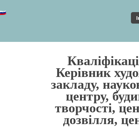
І
Кваліфікаці
Керівник худ
закладу, наук
центру, буд
творчості, це
дозвілля, це