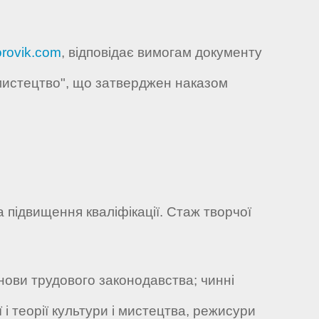
rovik.com
, відповідає вимогам документу
 мистецтво", що затверджен наказом
а підвищення кваліфікації. Стаж творчої
нови трудового законодавства; чинні
 і теорії культури і мистецтва, режисури