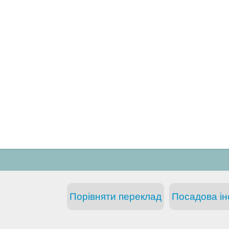
Порівняти переклад
Посадова інс