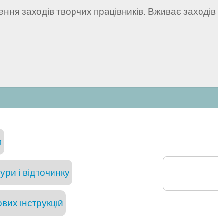
ння заходів творчих працівників. Вживає заході
я
ури і відпочинку
вих інструкцій