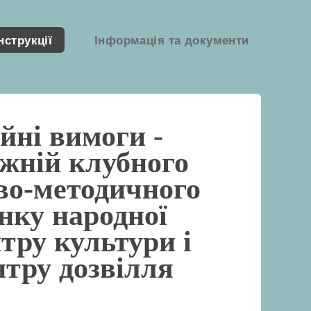
нструкції
Інформація та документи
йні вимоги -
ожній клубного
ово-методичного
инку народної
нтру культури і
нтру дозвілля