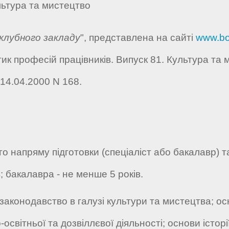
льтура та мистецтво
 клубного закладу
", представлена на сайті
www.bo
ик професій працівників. Випуск 81. Культура та
 14.04.2000 N 168.
о напряму підготовки (спеціаліст або бакалавр) т
; бакалавра - не менше 5 років.
законодавство в галузі культури та мистецтва; ос
світньої та дозвіллєвої діяльності; основи історії