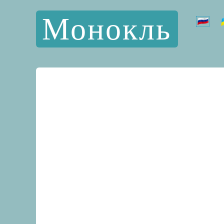
Монокль