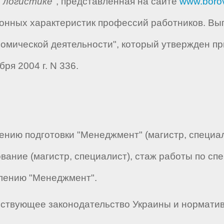
 логистике
", представленная на сайте
www.boro
нных характеристик профессий работников. Вып
омической деятельности", который утвержден пр
ря 2004 г. N 336.
нию подготовки "Менеджмент" (магистр, специал
ание (магистр, специалист), стаж работы по спе
лению "Менеджмент".
ствующее законодательство Украины и нормати