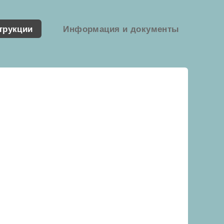
трукции
Информация и документы