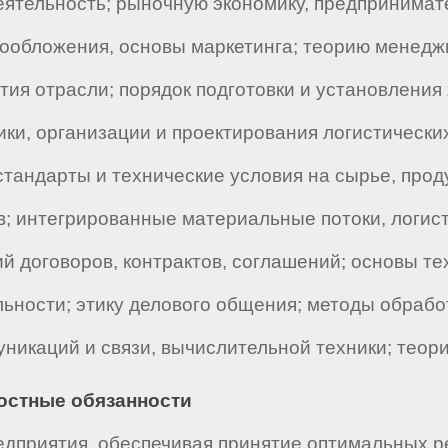
ятельность; рыночную экономику, предпринимате
гообложения, основы маркетинга; теорию менедж
ия отрасли; порядок подготовки и установления 
ки, организации и проектирования логистически
андарты и технические условия на сырье, проду
; интегрированные материальные потоки, логисти
й договоров, контрактов, соглашений; основы те
ьности; этику делового общения; методы обраб
никаций и связи, вычислительной техники; теори
ностные обязанности
едприятия, обеспечивая принятие оптимальных 