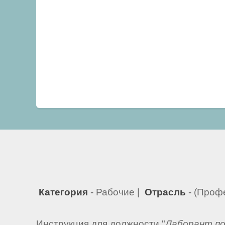
Категория
- Рабочие |
Отрасль
- (Проф
Инструкция для должности "
Лаборант по