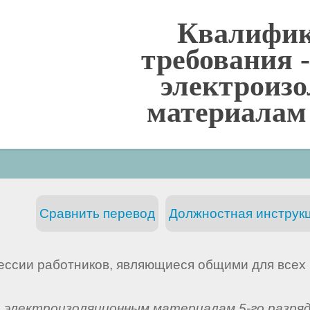
Квалифи
требования 
электроиз
материалам 
Сравнить перевод
Должностная инструкц
ессии работников, являющиеся общими для всех 
 электроизоляционным материалам 5-го разря