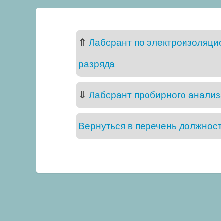
⇑
Лаборант по электроизоляци
разряда
⇓
Лаборант пробирного анализа
Вернуться в перечень должнос