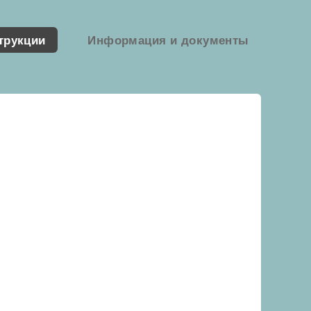
трукции
Информация и документы