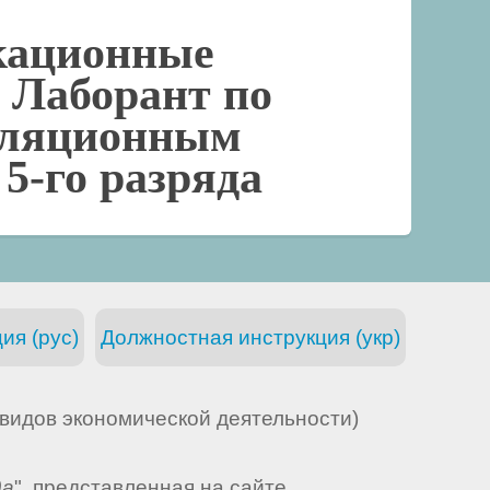
кационные
-
Лаборант по
оляционным
5-го разряда
ия (рус)
Должностная инструкция (укр)
видов экономической деятельности)
да
", представленная на сайте