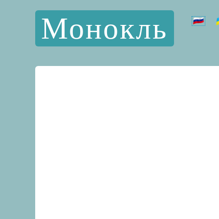
Монокль