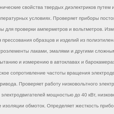
анические свойства твердых диэлектриков путем 
емпературных условиях. Проверяет приборы пост
мы для проверки амперметров и вольтметров. Из
я прессования образцов и изделий из полиэтилен
ктроэлементы лаками, эмалями и другими сложн
ытанию и измерению в автоклавах и барокамерах
кое сопротивление частоты вращения электродв
ривода. Проверяет работу низковольтного элект
электродвигателей мощностью до 40 кВт, низко
 изоляции обмоток. Определяет жесткость приб