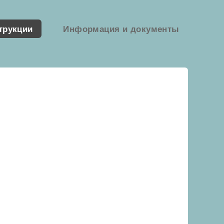
трукции
Информация и документы