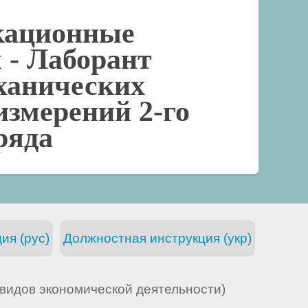
кационные
 -
Лаборант
ханических
измерений 2-го
ряда
ия (рус)
Должностная инструкция (укр)
видов экономической деятельности)