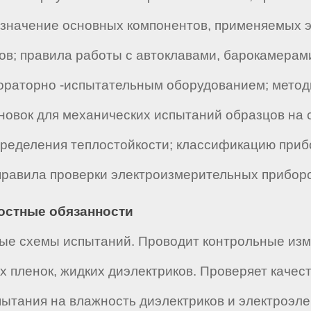
азначение основных компонентов, применяемых э
в; правила работы с автоклавами, барокамерам
ораторно -испытательным оборудованием; метод
новок для механических испытаний образцов на 
определения теплостойкости; классификацию при
 правила проверки электроизмерительных прибор
ностные обязанности
тые схемы испытаний. Проводит контрольные изм
х пленок, жидких диэлектриков. Проверяет качес
ытания на влажность диэлектриков и электроэл