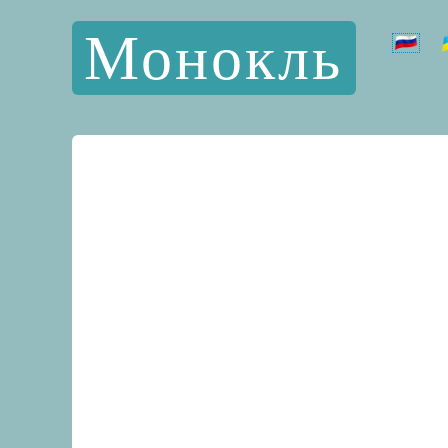
Монокль