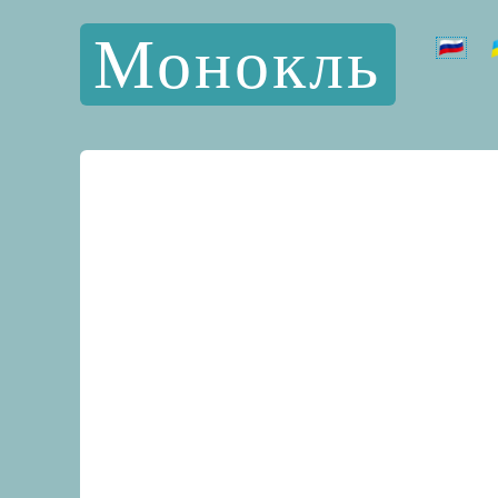
Монокль