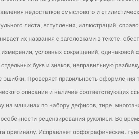
равления недостатков смыслового и стилистическ
ульного листа, вступления, иллюстраций, справоч
ивает их названия с заголовками в тексте, обес
 измерения, условных сокращений, одинаковой 
 отдельных букв и знаков, неправильную разбивк
 ошибки. Проверяет правильность оформления т
ческого описания и наличие соответствующих сс
ку на машинах по набору дефисов, тире, многозна
е особенности рецензирования рукописи. Во врем
та оригиналу. Исправляет орфографические, пун