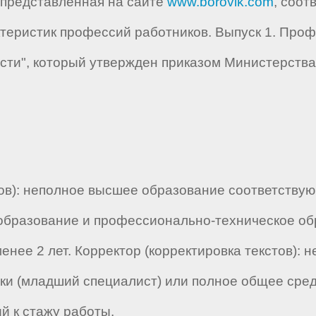
, представленная на сайте
www.borovik.com
, соот
ристик профессий работников. Выпуск 1. Проф
ости", который утвержден приказом Министерства
тов): неполное высшее образование соответству
образование и профессионально-техническое об
 менее 2 лет. Корректор (корректировка текстов)
ки (младший специалист) или полное общее сре
й к стажу работы.