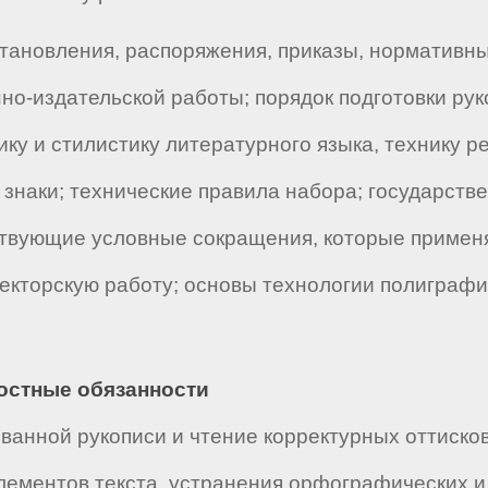
тановления, распоряжения, приказы, нормативн
но-издательской работы; порядок подготовки руко
ику и стилистику литературного языка, технику 
 знаки; технические правила набора; государств
ствующие условные сокращения, которые примен
екторскую работу; основы технологии полиграфи
ностные обязанности
анной рукописи и чтение корректурных оттисков
лементов текста, устранения орфографических 