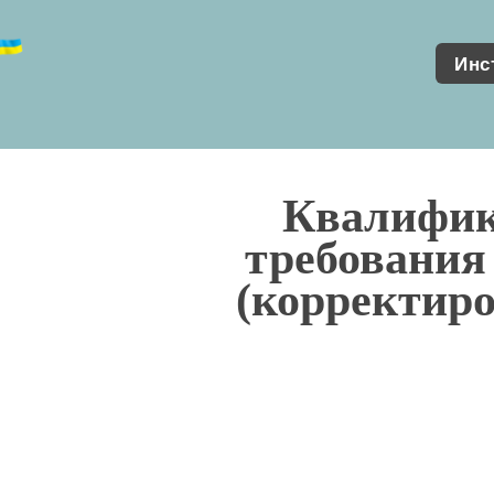
Инс
Квалифи
требования
(корректиро