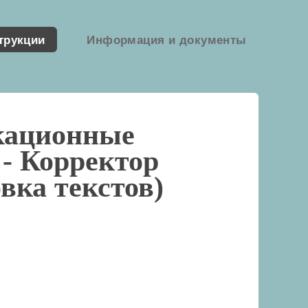
трукции
Информация и документы
кационные
 -
Корректор
вка текстов)