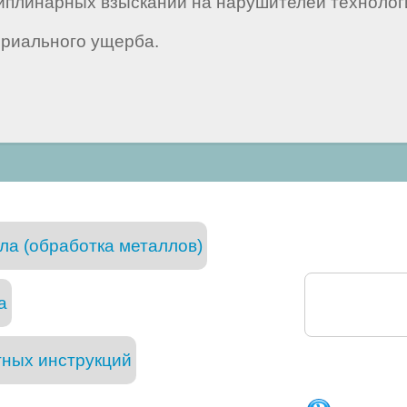
иплинарных взысканий на нарушителей технолог
риального ущерба.
ла (обработка металлов)
а
тных инструкций