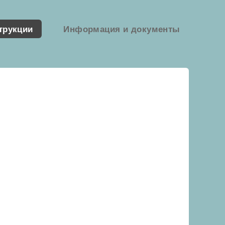
трукции
Информация и документы