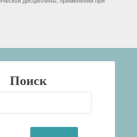
ической дисциплины, применении при
Поиск