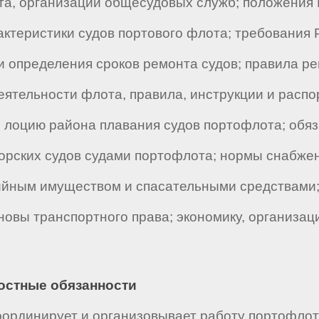
та, организации общесудовых служб; положения 
ктеристики судов портового флота; требования 
и определения сроков ремонта судов; правила р
еятельности флота, правила, инструкции и расп
 лоцию района плавания судов портофлота; обяз
орских судов судами портофлота; нормы снабже
рийным имуществом и спасательными средствами
новы транспортного права; экономику, организац
ностные обязанности
оординирует и организовывает работу портофлота