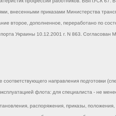
теристик профессий работников. ВЫПУСК 67. Во
ями, внесенными приказами Министерства трансп
Издание второе, дополненное, переработано по сос
орта Украины 10.12.2001 г. N 863. Согласован 
 соответствующего направления подготовки (спе
ксплуатацией флота: для специалиста - не менее 
тановления, распоряжения, приказы, положения