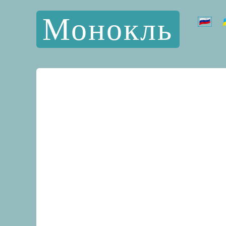
Монокль