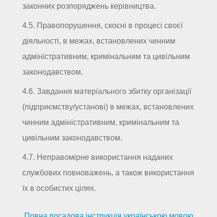
законних розпоряджень керівництва.
4.5. Правопорушення, скоєні в процесі своєї
діяльності, в межах, встановлених чинним
адміністративним, кримінальним та цивільним
законодавством.
4.6. Завдання матеріального збитку організації
(підприємству/установі) в межах, встановлених
чинним адміністративним, кримінальним та
цивільним законодавством.
4.7. Неправомірне використання наданих
службових повноважень, а також використання
їх в особистих цілях.
Повна посадова інструкція українською мовою