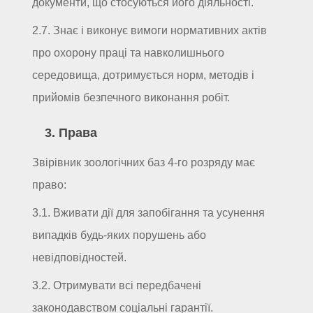
документи, що стосуються його діяльності.
2.7. Знає і виконує вимоги нормативних актів
про охорону праці та навколишнього
середовища, дотримується норм, методів і
прийомів безпечного виконання робіт.
3. Права
Звірівник зоологічних баз 4-го розряду має
право:
3.1. Вживати дії для запобігання та усунення
випадків будь-яких порушень або
невідповідностей.
3.2. Отримувати всі передбачені
законодавством соціальні гарантії.