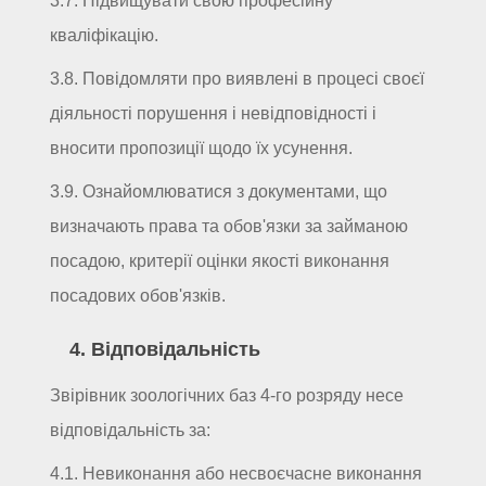
3.7. Підвищувати свою професійну
кваліфікацію.
3.8. Повідомляти про виявлені в процесі своєї
діяльності порушення і невідповідності і
вносити пропозиції щодо їх усунення.
3.9. Ознайомлюватися з документами, що
визначають права та обов'язки за займаною
посадою, критерії оцінки якості виконання
посадових обов'язків.
4. Відповідальність
Звірівник зоологічних баз 4-го розряду несе
відповідальність за:
4.1. Невиконання або несвоєчасне виконання