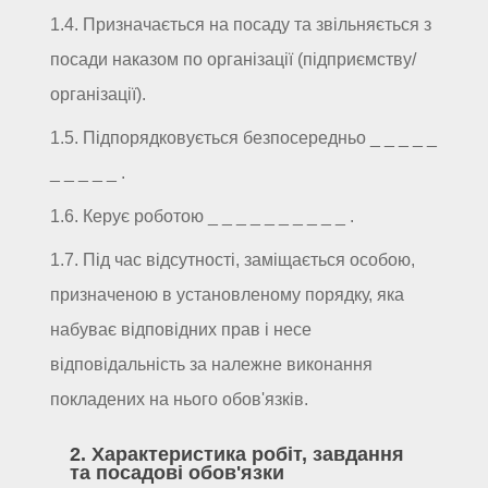
1.4. Призначається на посаду та звільняється з
посади наказом по організації (підприємству/
організації).
1.5. Підпорядковується безпосередньо _ _ _ _ _
_ _ _ _ _ .
1.6. Керує роботою _ _ _ _ _ _ _ _ _ _ .
1.7. Під час відсутності, заміщається особою,
призначеною в установленому порядку, яка
набуває відповідних прав і несе
відповідальність за належне виконання
покладених на нього обов'язків.
2. Характеристика робіт, завдання
та посадові обов'язки