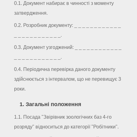
0.1. Документ набирає в чинності з моменту
затвердження.
0.2. Розробник документу: _ _ _ _ _ _ _ _ _ _ _ _
_ _ _ _ _ _ _ _ _ _ _ _.
0.3. Документ узгоджений: _ _ _ _ _ _ _ _ _ _ _ _
_ _ _ _ _ _ _ _ _ _ _ _.
0.4. Періодична перевірка даного документу
здійснюється з інтервалом, що не перевищує 3
роки.
1. Загальні положення
1.1. Посада "Звірівник зоологічних баз 4-го
розряду" відноситься до категорії "Робітники".