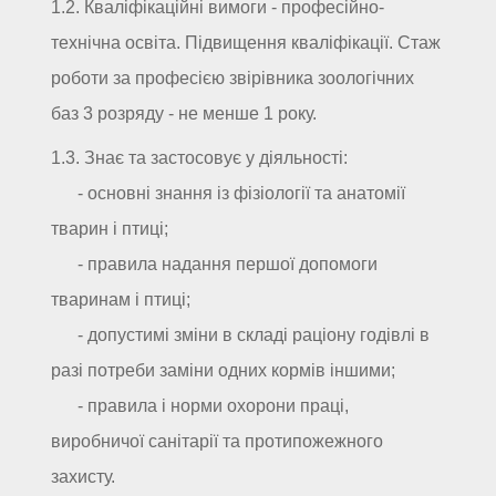
1.2. Кваліфікаційні вимоги - професійно-
технічна освіта. Підвищення кваліфікації. Стаж
роботи за професією звірівника зоологічних
баз 3 розряду - не менше 1 року.
1.3. Знає та застосовує у діяльності:
- основні знання із фізіології та анатомії
тварин і птиці;
- правила надання першої допомоги
тваринам і птиці;
- допустимі зміни в складі раціону годівлі в
разі потреби заміни одних кормів іншими;
- правила і норми охорони праці,
виробничої санітарії та протипожежного
захисту.