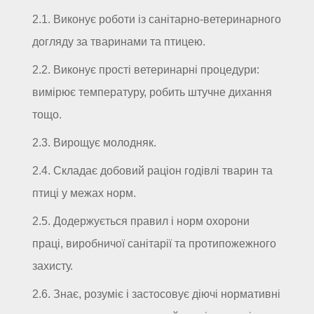
2.1. Виконує роботи із санітарно-ветеринарного
догляду за тваринами та птицею.
2.2. Виконує прості ветеринарні процедури:
вимірює температуру, робить штучне дихання
тощо.
2.3. Вирощує молодняк.
2.4. Складає добовий раціон годівлі тварин та
птиці у межах норм.
2.5. Додержується правил і норм охорони
праці, виробничої санітарії та протипожежного
захисту.
2.6. Знає, розуміє і застосовує діючі нормативні