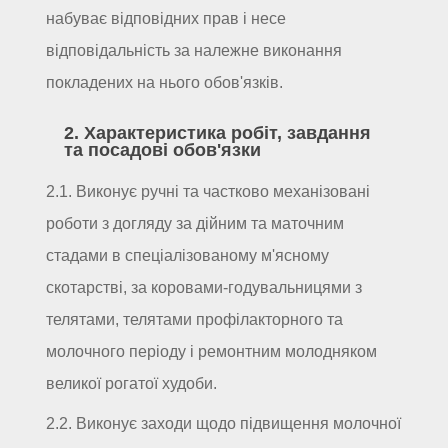
набуває відповідних прав і несе
відповідальність за належне виконання
покладених на нього обов'язків.
2. Характеристика робіт, завдання
та посадові обов'язки
2.1. Виконує ручні та частково механізовані
роботи з догляду за дійним та маточним
стадами в спеціалізованому м'ясному
скотарстві, за коровами-годувальницями з
телятами, телятами профілакторного та
молочного періоду і ремонтним молодняком
великої рогатої худоби.
2.2. Виконує заходи щодо підвищення молочної