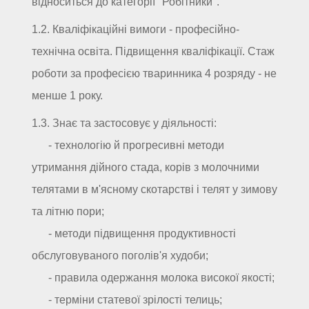
відноситься до категорії "Робітники".
1.2. Кваліфікаційні вимоги - професійно-
технічна освіта. Підвищення кваліфікації. Стаж
роботи за професією тваринника 4 розряду - не
менше 1 року.
1.3. Знає та застосовує у діяльності:
- технологію й прогресивні методи
утримання дійного стада, корів з молочними
телятами в м'ясному скотарстві і телят у зимову
та літню пори;
- методи підвищення продуктивності
обслуговуваного поголів'я худоби;
- правила одержання молока високої якості;
- терміни статевої зрілості телиць;