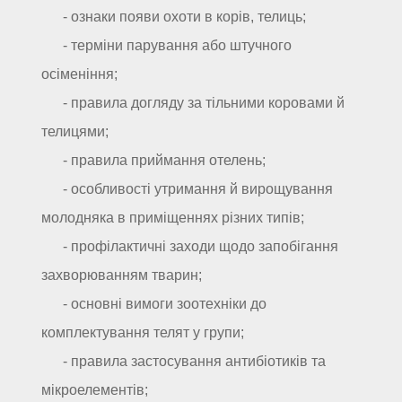
- ознаки появи охоти в корів, телиць;
- терміни парування або штучного
осіменіння;
- правила догляду за тільними коровами й
телицями;
- правила приймання отелень;
- особливості утримання й вирощування
молодняка в приміщеннях різних типів;
- профілактичні заходи щодо запобігання
захворюванням тварин;
- основні вимоги зоотехніки до
комплектування телят у групи;
- правила застосування антибіотиків та
мікроелементів;