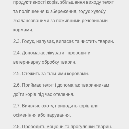
продуктивності корів, збільшення виходу телят
та поліпшення їх збереження, годує худобу
збалансованими за поживними речовинами
кормами.
2.3. Годує, напуває, випасає та чистить тварин.
2.4. Допомагає лікувати і проводити
ветеринарну обробку тварин.
2.5. Стежить за тільними коровами.
2.6. Приймає телят і допомагає тваринникам
доїти корів під час отелення.
2.7. Виявляє охоту, приводить корів для
осіменіння або парування.
2.8. Проводить моціони та прогулянки тварин.