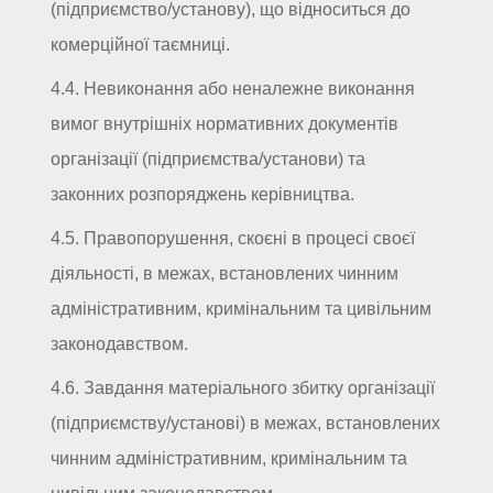
(підприємство/установу), що відноситься до
комерційної таємниці.
4.4. Невиконання або неналежне виконання
вимог внутрішніх нормативних документів
організації (підприємства/установи) та
законних розпоряджень керівництва.
4.5. Правопорушення, скоєні в процесі своєї
діяльності, в межах, встановлених чинним
адміністративним, кримінальним та цивільним
законодавством.
4.6. Завдання матеріального збитку організації
(підприємству/установі) в межах, встановлених
чинним адміністративним, кримінальним та