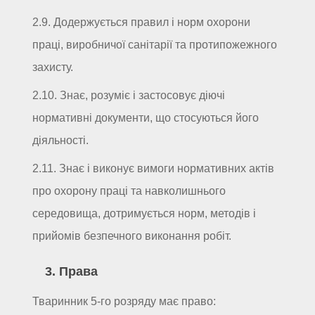
2.9. Додержується правил і норм охорони
праці, виробничої санітарії та протипожежного
захисту.
2.10. Знає, розуміє і застосовує діючі
нормативні документи, що стосуються його
діяльності.
2.11. Знає і виконує вимоги нормативних актів
про охорону праці та навколишнього
середовища, дотримується норм, методів і
прийомів безпечного виконання робіт.
3. Права
Тваринник 5-го розряду має право: