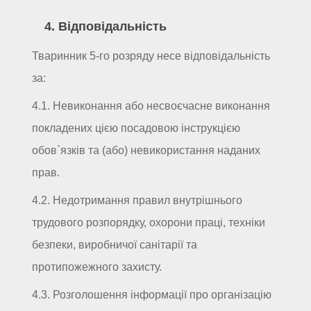
4. Відповідальність
Тваринник 5-го розряду несе відповідальність
за:
4.1. Невиконання або несвоєчасне виконання
покладених цією посадовою інструкцією
обов`язків та (або) невикористання наданих
прав.
4.2. Недотримання правил внутрішнього
трудового розпорядку, охорони праці, техніки
безпеки, виробничої санітарії та
протипожежного захисту.
4.3. Розголошення інформації про організацію