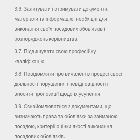
3.6. Запитувати і отримувати документи,
матеріали та інформацію, необхідні для
виконання своїх посадових обов'язків і
розпоряджень керівництва.
3.7. Підвищувати свою професійну
кваліфікацію.
3.8. Повідомляти про виявлені в процесі своєї
діяльності порушення і невідповідності і
вносити пропозиції щодо їх усунення.
3.9. Ознайомлюватися з документами, що
визначають права та обов'язки за займаною
посадою, критерії оцінки якості виконання
посадових обов'язків.