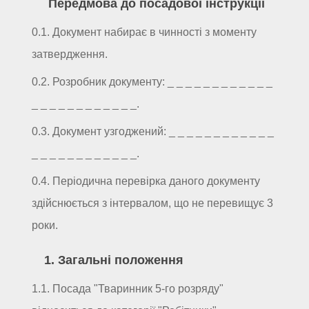
Передмова до посадової інструкції
0.1. Документ набирає в чинності з моменту
затвердження.
0.2. Розробник документу: _ _ _ _ _ _ _ _ _ _ _ _
_ _ _ _ _ _ _ _ _ _ _ _.
0.3. Документ узгоджений: _ _ _ _ _ _ _ _ _ _ _ _
_ _ _ _ _ _ _ _ _ _ _ _.
0.4. Періодична перевірка даного документу
здійснюється з інтервалом, що не перевищує 3
роки.
1. Загальні положення
1.1. Посада "Тваринник 5-го розряду"