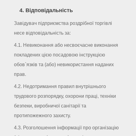
4. Відповідальність
Завідувач підприємства роздрібної торгівлі
несе відповідальність за:
4.1. Невиконання або несвоєчасне виконання
покладених цією посадовою інструкцією
обов`язків та (або) невикористання наданих
прав.
4.2. Недотримання правил внутрішнього
трудового розпорядку, охорони праці, техніки
безпеки, виробничої санітарії та
протипожежного захисту.
4.3. Розголошення інформації про організацію