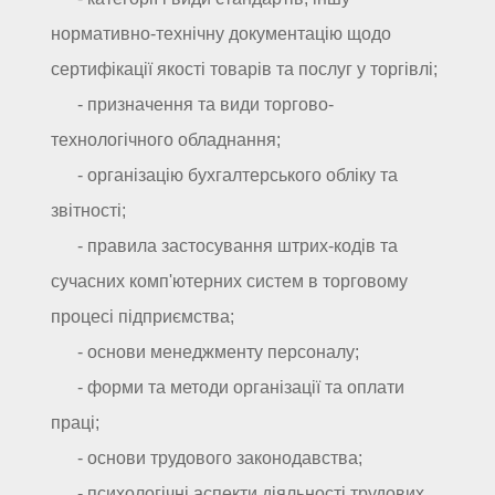
нормативно-технічну документацію щодо
сертифікації якості товарів та послуг у торгівлі;
- призначення та види торгово-
технологічного обладнання;
- організацію бухгалтерського обліку та
звітності;
- правила застосування штрих-кодів та
сучасних комп'ютерних систем в торговому
процесі підприємства;
- основи менеджменту персоналу;
- форми та методи організації та оплати
праці;
- основи трудового законодавства;
- психологічні аспекти діяльності трудових