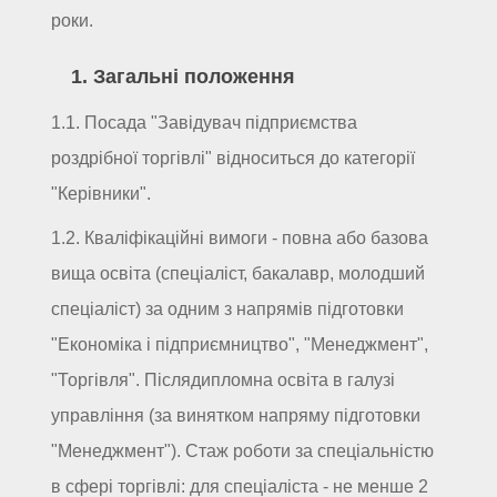
роки.
1. Загальні положення
1.1. Посада "Завідувач підприємства
роздрібної торгівлі" відноситься до категорії
"Керівники".
1.2. Кваліфікаційні вимоги - повна або базова
вища освіта (спеціаліст, бакалавр, молодший
спеціаліст) за одним з напрямів підготовки
"Економіка і підприємництво", "Менеджмент",
"Торгівля". Післядипломна освіта в галузі
управління (за винятком напряму підготовки
"Менеджмент"). Стаж роботи за спеціальністю
в сфері торгівлі: для спеціаліста - не менше 2