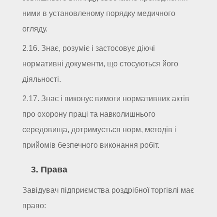
ними в установленому порядку медичного
огляду.
2.16. Знає, розуміє і застосовує діючі
нормативні документи, що стосуються його
діяльності.
2.17. Знає і виконує вимоги нормативних актів
про охорону праці та навколишнього
середовища, дотримується норм, методів і
прийомів безпечного виконання робіт.
3. Права
Завідувач підприємства роздрібної торгівлі має
право: