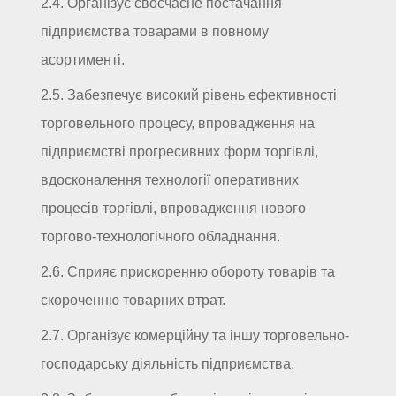
2.4. Організує своєчасне постачання
підприємства товарами в повному
асортименті.
2.5. Забезпечує високий рівень ефективності
торговельного процесу, впровадження на
підприємстві прогресивних форм торгівлі,
вдосконалення технології оперативних
процесів торгівлі, впровадження нового
торгово-технологічного обладнання.
2.6. Сприяє прискоренню обороту товарів та
скороченню товарних втрат.
2.7. Організує комерційну та іншу торговельно-
господарську діяльність підприємства.