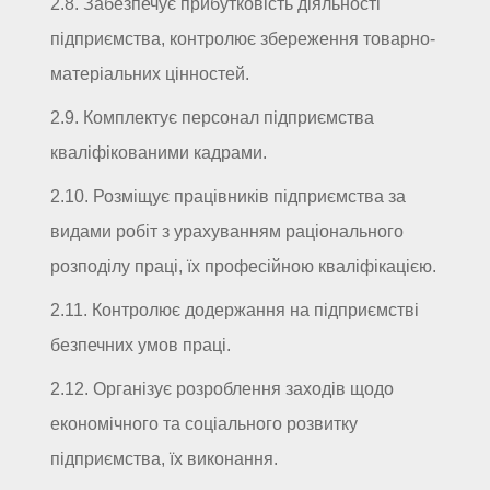
2.8. Забезпечує прибутковість діяльності
підприємства, контролює збереження товарно-
матеріальних цінностей.
2.9. Комплектує персонал підприємства
кваліфікованими кадрами.
2.10. Розміщує працівників підприємства за
видами робіт з урахуванням раціонального
розподілу праці, їх професійною кваліфікацією.
2.11. Контролює додержання на підприємстві
безпечних умов праці.
2.12. Організує розроблення заходів щодо
економічного та соціального розвитку
підприємства, їх виконання.