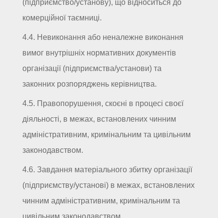
(підприємство/установу), що відноситься до
комерційної таємниці.
4.4. Невиконання або неналежне виконання
вимог внутрішніх нормативних документів
організації (підприємства/установи) та
законних розпоряджень керівництва.
4.5. Правопорушення, скоєні в процесі своєї
діяльності, в межах, встановлених чинним
адміністративним, кримінальним та цивільним
законодавством.
4.6. Завдання матеріального збитку організації
(підприємству/установі) в межах, встановлених
чинним адміністративним, кримінальним та
цивільним законодавством.