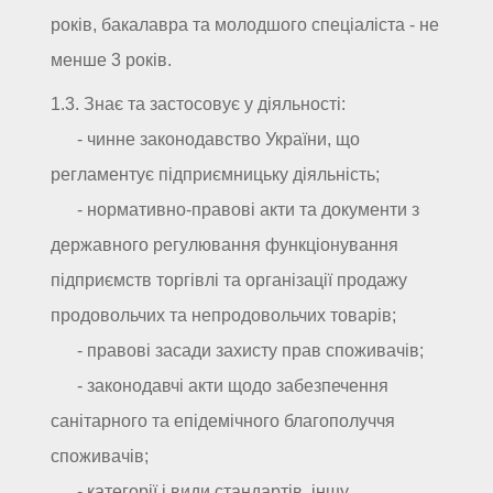
років, бакалавра та молодшого спеціаліста - не
менше 3 років.
1.3. Знає та застосовує у діяльності:
- чинне законодавство України, що
регламентує підприємницьку діяльність;
- нормативно-правові акти та документи з
державного регулювання функціонування
підприємств торгівлі та організації продажу
продовольчих та непродовольчих товарів;
- правові засади захисту прав споживачів;
- законодавчі акти щодо забезпечення
санітарного та епідемічного благополуччя
споживачів;
- категорії і види стандартів, іншу