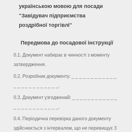
українською мовою для посади
"Завідувач підприємства
роздрібної торгівлі"
Передмова до посадової інструкції
0.1. Документ набирає в чинності з моменту
затвердження.
0.2. Розробник документу: _ _ _ _ _ _ _ _ _ _ _ _
_ _ _ _ _ _ _ _ _ _ _ _.
0.3. Документ узгоджений: _ _ _ _ _ _ _ _ _ _ _ _
_ _ _ _ _ _ _ _ _ _ _ _.
0.4. Періодична перевірка даного документу
здійснюється з інтервалом, що не перевищує 3