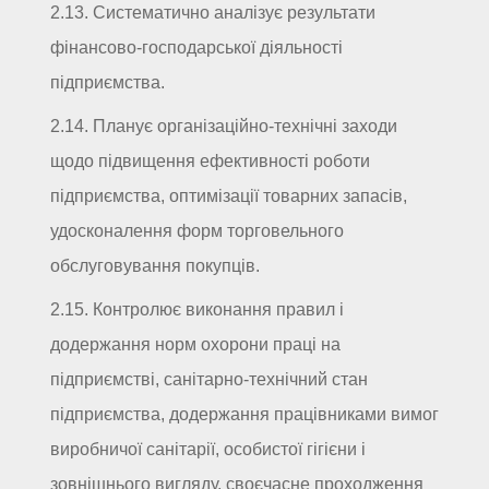
2.13. Систематично аналізує результати
фінансово-господарської діяльності
підприємства.
2.14. Планує організаційно-технічні заходи
щодо підвищення ефективності роботи
підприємства, оптимізації товарних запасів,
удосконалення форм торговельного
обслуговування покупців.
2.15. Контролює виконання правил і
додержання норм охорони праці на
підприємстві, санітарно-технічний стан
підприємства, додержання працівниками вимог
виробничої санітарії, особистої гігієни і
зовнішнього вигляду, своєчасне проходження