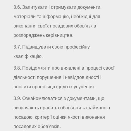
3.6. Запитувати і отримувати документи,
матеріали та інформацію, необхідні для
виконання своїх посадових обов'язків і
розпоряджень керівництва.
3.7. Підвищувати свою професійну
кваліфікацію.
3.8. Повідомляти про виявлені в процесі своєї
діяльності порушення і невідповідності і
вносити пропозиції щодо їх усунення.
3.9. Ознайомлюватися з документами, що
визначають права та обов'язки за займаною
посадою, критерії оцінки якості виконання
посадових обов'язків.