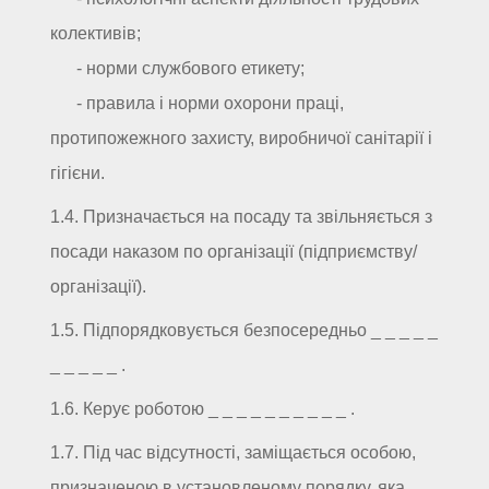
колективів;
- норми службового етикету;
- правила і норми охорони праці,
протипожежного захисту, виробничої санітарії і
гігієни.
1.4. Призначається на посаду та звільняється з
посади наказом по організації (підприємству/
організації).
1.5. Підпорядковується безпосередньо _ _ _ _ _
_ _ _ _ _ .
1.6. Керує роботою _ _ _ _ _ _ _ _ _ _ .
1.7. Під час відсутності, заміщається особою,
призначеною в установленому порядку, яка