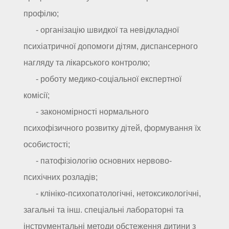
профілю;
- організацію швидкої та невідкладної
психіатричної допомоги дітям, диспансерного
нагляду та лікарського контролю;
- роботу медико-соціальної експертної
комісії;
- закономірності нормального
психофізичного розвитку дітей, формування їх
особистості;
- патофізіологію основних нервово-
психічних розладів;
- клініко-психопатологічні, нетоксикологічні,
загальні та інш. спеціальні лабораторні та
інструментальні методи обстеження дитини з