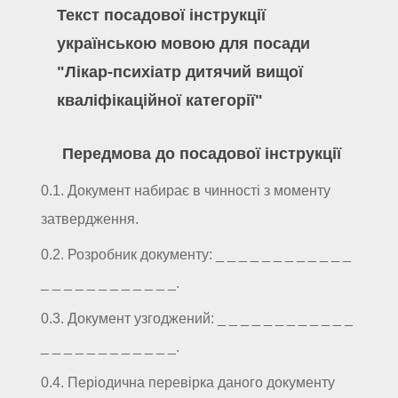
Текст посадової інструкції
українською мовою для посади
"Лікар-психіатр дитячий вищої
кваліфікаційної категорії"
Передмова до посадової інструкції
0.1. Документ набирає в чинності з моменту
затвердження.
0.2. Розробник документу: _ _ _ _ _ _ _ _ _ _ _ _
_ _ _ _ _ _ _ _ _ _ _ _.
0.3. Документ узгоджений: _ _ _ _ _ _ _ _ _ _ _ _
_ _ _ _ _ _ _ _ _ _ _ _.
0.4. Періодична перевірка даного документу