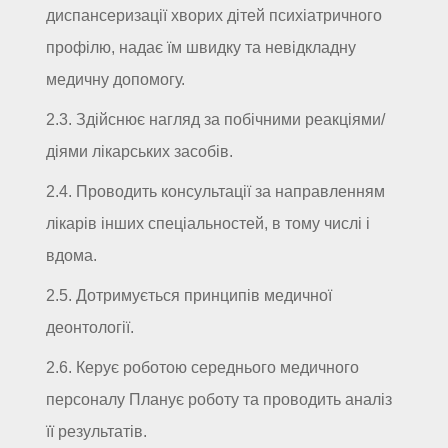
диспансеризації хворих дітей психіатричного
профілю, надає їм швидку та невідкладну
медичну допомогу.
2.3. Здійснює нагляд за побічними реакціями/
діями лікарських засобів.
2.4. Проводить консультації за направленням
лікарів інших спеціальностей, в тому числі і
вдома.
2.5. Дотримується принципів медичної
деонтології.
2.6. Керує роботою середнього медичного
персоналу Планує роботу та проводить аналіз
її результатів.