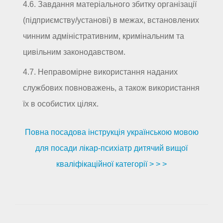
4.6. Завдання матеріального збитку організації
(підприємству/установі) в межах, встановлених
чинним адміністративним, кримінальним та
цивільним законодавством.
4.7. Неправомірне використання наданих
службових повноважень, а також використання
їх в особистих цілях.
Повна посадова інструкція українською мовою
для посади лікар-психіатр дитячий вищої
кваліфікаційної категорії > > >