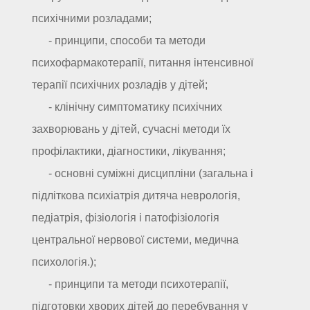
психічними розладами;
- принципи, способи та методи
психофармакотерапії, питання інтенсивної
терапії психічних розладів у дітей;
- клінічну симптоматику психічних
захворювань у дітей, сучасні методи їх
профілактики, діагностики, лікування;
- основні суміжні дисципліни (загальна і
підліткова психіатрія дитяча неврологія,
педіатрія, фізіологія і патофізіологія
центральної нервової системи, медична
психологія.);
- принципи та методи психотерапії,
підготовки хворих дітей до перебування у