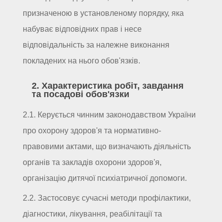
призначеною в установленому порядку, яка
набуває відповідних прав і несе
відповідальність за належне виконання
покладених на нього обов'язків.
2. Характеристика робіт, завдання
та посадові обов'язки
2.1. Керується чинним законодавством України
про охорону здоров'я та нормативно-
правовими актами, що визначають діяльність
органів та закладів охорони здоров'я,
організацію дитячої психіатричної допомоги.
2.2. Застосовує сучасні методи профілактики,
діагностики, лікування, реабілітації та