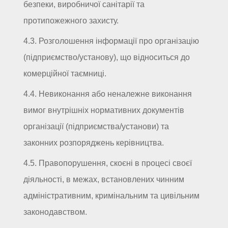
безпеки, виробничої санітарії та
протипожежного захисту.
4.3. Розголошення інформації про організацію
(підприємство/установу), що відноситься до
комерційної таємниці.
4.4. Невиконання або неналежне виконання
вимог внутрішніх нормативних документів
організації (підприємства/установи) та
законних розпоряджень керівництва.
4.5. Правопорушення, скоєні в процесі своєї
діяльності, в межах, встановлених чинним
адміністративним, кримінальним та цивільним
законодавством.