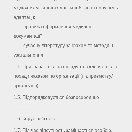
медичних установах для запобігання порушень
адаптації;
- правила оформлення медичної
документації;
- сучасну літературу за фахом та методи її
узагальнення.
1.4. Призначається на посаду та звільняється з
посади наказом по організації (підприємству/
організації).
1.5. Підпорядковується безпосередньо _ _ _ _ _
_ _ _ _ _ .
1.6. Керує роботою _ _ _ _ _ _ _ _ _ _ .
1.7. Під час відсутності, заміщається особою,