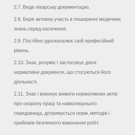
2.7. Веде лікарську документацію.
2.8. Бере активну участь в поширенні медичних
знань серед населення.
2.9. Постійно удосконалює свій професійний
рівень.
2.10. Знає, розуміє і застосовує діючі
нормативні документи, що стосуються його
діяльності.
2.11. Знає і виконує вимоги нормативних актів
про охорону праці та навколишнього
середовища, дотримується норм, методів і
прийомів безпечного виконання робіт.