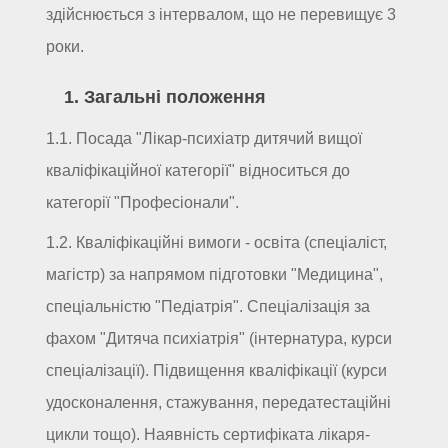
здійснюється з інтервалом, що не перевищує 3
роки.
1. Загальні положення
1.1. Посада "Лікар-психіатр дитячий вищої
кваліфікаційної категорії" відноситься до
категорії "Професіонали".
1.2. Кваліфікаційні вимоги - освіта (спеціаліст,
магістр) за напрямом підготовки "Медицина",
спеціальністю "Педіатрія". Спеціалізація за
фахом "Дитяча психіатрія" (інтернатура, курси
спеціалізації). Підвищення кваліфікації (курси
удосконалення, стажування, передатестаційні
цикли тощо). Наявність сертифіката лікаря-