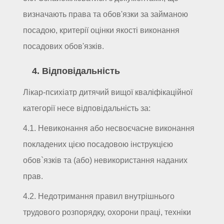
визначають права та обов'язки за займаною
посадою, критерії оцінки якості виконання
посадових обов'язків.
4. Відповідальність
Лікар-психіатр дитячий вищої кваліфікаційної
категорії несе відповідальність за:
4.1. Невиконання або несвоєчасне виконання
покладених цією посадовою інструкцією
обов`язків та (або) невикористання наданих
прав.
4.2. Недотримання правил внутрішнього
трудового розпорядку, охорони праці, техніки