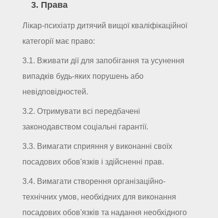
3. Права
Лікар-психіатр дитячий вищої кваліфікаційної
категорії має право:
3.1. Вживати дії для запобігання та усунення
випадків будь-яких порушень або
невідповідностей.
3.2. Отримувати всі передбачені
законодавством соціальні гарантії.
3.3. Вимагати сприяння у виконанні своїх
посадових обов'язків і здійсненні прав.
3.4. Вимагати створення організаційно-
технічних умов, необхідних для виконання
посадових обов'язків та надання необхідного