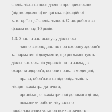
спеціаліста та посвідчення про присвоєння
(підтвердження) вищої кваліфікаційної
категорії з цієї спеціальності. Стаж роботи за
фахом понад 10 років.
1.3. Знає та застосовує у діяльності:
- чинне законодавство про охорону здоров'я
та нормативні документи, що регламентують
діяльність органів управління та закладів
охорони здоров'я, основи права в медицині;
- права, обов'язки та відповідальність
лікаря-психіатра дитячого;
- організацію психіатричної допомоги дітям;
- показники роботи лікувально-
профілактичних установ психіатричного