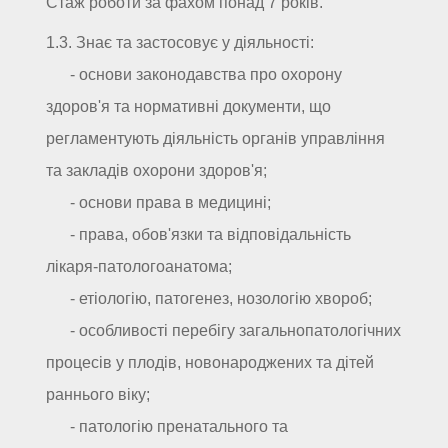
Стаж роботи за фахом понад 7 років.
1.3. Знає та застосовує у діяльності:
- основи законодавства про охорону
здоров'я та нормативні документи, що
регламентують діяльність органів управління
та закладів охорони здоров'я;
- основи права в медицині;
- права, обов'язки та відповідальність
лікаря-патологоанатома;
- етіологію, патогенез, нозологію хвороб;
- особливості перебігу загальнопатологічних
процесів у плодів, новонароджених та дітей
раннього віку;
- патологію пренатального та