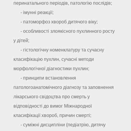
перинатального періодів, патологію послідів;
- імунні реакції;
- патоморфоз хвороб дитячого віку;
- особливості злоякісного пухлинного росту
у дітей;
- гістологічну номенклатуру та сучасну
класифікацію пухлин, сучасні методи
морфологічної діагностики пухлин;
- принципи встановлення
патологоанатомічного діагнозу та заповнення
лікарського свідоцтва про смерть у
відповідності до вимог Міжнародної
класифікації хвороб, причин смерті;
- суміжні дисципліни (педіатрію, дитячу