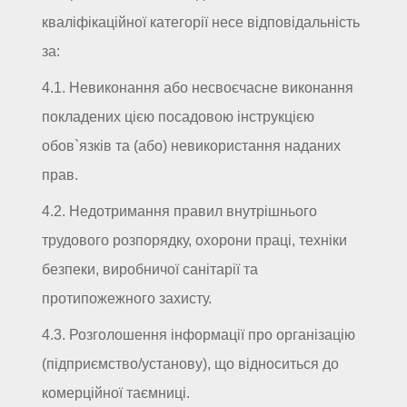
кваліфікаційної категорії несе відповідальність
за:
4.1. Невиконання або несвоєчасне виконання
покладених цією посадовою інструкцією
обов`язків та (або) невикористання наданих
прав.
4.2. Недотримання правил внутрішнього
трудового розпорядку, охорони праці, техніки
безпеки, виробничої санітарії та
протипожежного захисту.
4.3. Розголошення інформації про організацію
(підприємство/установу), що відноситься до
комерційної таємниці.