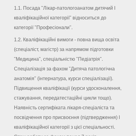
1.1. Посада "Лікар-патологоанатом дитячий I
кваліфікаційної категорії" відноситься до
категорії "Професіонали".
1.2. Кваліфікаційні вимоги - повна вища освіта
(спеціаліст, магістр) за напрямом підготовки
"Медицина", спеціальністю "Педіатрія".
Спеціалізація за фахом "Дитяча патологічна
анатомія" (інтернатура, курси спеціалізації).
Підвищення кваліфікації (курси удосконалення,
стажування, передатестаційні цикли тощо).
Наявність сертифіката лікаря-спеціаліста та
посвідчення про присвоєння (підтвердження) I
кваліфікаційної категорії з цієї спеціальності.