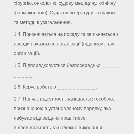
хірургію, онкологію, судову медицину, клінічну
фармакологію). Сучасну літературу за фахом
та методи її узагальнення.
1.4. Призначається на посаду та звільняється з
посади наказом по організації (підприємству/
організації).
1.5. Підпорядковується безпосередньо _ _ _ _ _
_ _ _ _ _ .
1.6. Керує роботою _ _ _ _ _ _ _ _ _ _ .
1.7. Під час відсутності, заміщається особою,
призначеною в установленому порядку, яка
набуває відповідних прав і несе
відповідальність за належне виконання