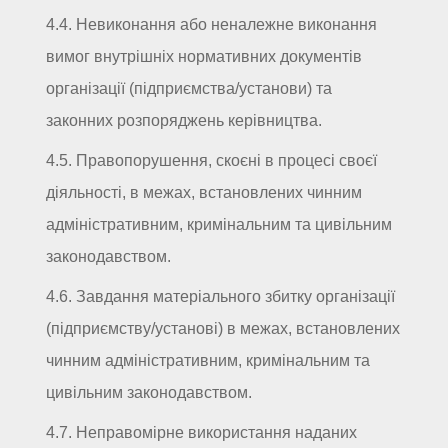
4.4. Невиконання або неналежне виконання
вимог внутрішніх нормативних документів
організації (підприємства/установи) та
законних розпоряджень керівництва.
4.5. Правопорушення, скоєні в процесі своєї
діяльності, в межах, встановлених чинним
адміністративним, кримінальним та цивільним
законодавством.
4.6. Завдання матеріального збитку організації
(підприємству/установі) в межах, встановлених
чинним адміністративним, кримінальним та
цивільним законодавством.
4.7. Неправомірне використання наданих