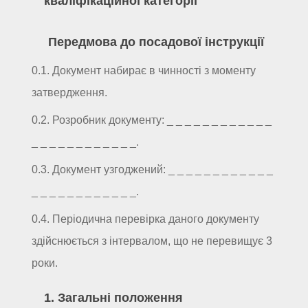
кваліфікаційної категорії"
Передмова до посадової інструкції
0.1. Документ набирає в чинності з моменту
затвердження.
0.2. Розробник документу: _ _ _ _ _ _ _ _ _ _ _ _
_ _ _ _ _ _ _ _ _ _ _ _.
0.3. Документ узгоджений: _ _ _ _ _ _ _ _ _ _ _ _
_ _ _ _ _ _ _ _ _ _ _ _.
0.4. Періодична перевірка даного документу
здійснюється з інтервалом, що не перевищує 3
роки.
1. Загальні положення