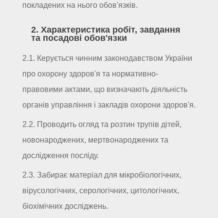
покладених на нього обов'язків.
2. Характеристика робіт, завдання
та посадові обов'язки
2.1. Керується чинним законодавством України
про охорону здоров'я та нормативно-
правовими актами, що визначають діяльність
органів управління і закладів охорони здоров'я.
2.2. Проводить огляд та розтин трупів дітей,
новонароджених, мертвонароджених та
дослідження посліду.
2.3. Забирає матеріал для мікробіологічних,
вірусологічних, серологічних, цитологічних,
біохімічних досліджень.