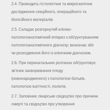
2.4. Проводить гістологічне та мікроскопічне
дослідження секційного, операційного та
біопсійного матеріалів.
2.5. Складає розгорнутий клініко-
патологоанатомічний епікриз з обґрунтуванням
патологоанатомічного діагнозу; визначає збіг
чи розходження його із клінічним діагнозом.
2.6. При перинатальних розтинах обґрунтовує
зв'язок захворювання плоду
(новонародженого) з патологією батьків,
патологією вагітності, пологів.
2.7. Заповнює лікарське свідоцтво про причини
смерті та свідоцтво про утворення