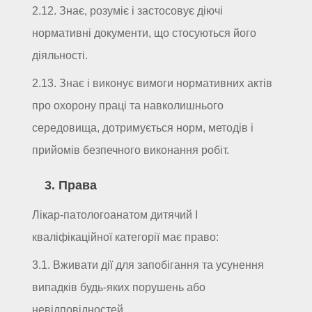
2.12. Знає, розуміє і застосовує діючі
нормативні документи, що стосуються його
діяльності.
2.13. Знає і виконує вимоги нормативних актів
про охорону праці та навколишнього
середовища, дотримується норм, методів і
прийомів безпечного виконання робіт.
3. Права
Лікар-патологоанатом дитячий I
кваліфікаційної категорії має право:
3.1. Вживати дії для запобігання та усунення
випадків будь-яких порушень або
невідповідностей.