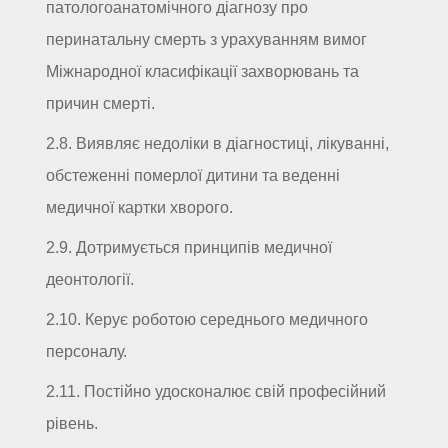
патологоанатомічного діагнозу про
перинатальну смерть з урахуванням вимог
Міжнародної класифікації захворювань та
причин смерті.
2.8. Виявляє недоліки в діагностиці, лікуванні,
обстеженні померлої дитини та веденні
медичної картки хворого.
2.9. Дотримується принципів медичної
деонтології.
2.10. Керує роботою середнього медичного
персоналу.
2.11. Постійно удосконалює свій професійний
рівень.