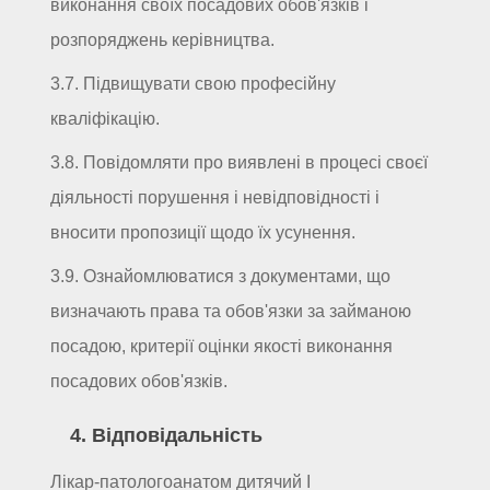
виконання своїх посадових обов'язків і
розпоряджень керівництва.
3.7. Підвищувати свою професійну
кваліфікацію.
3.8. Повідомляти про виявлені в процесі своєї
діяльності порушення і невідповідності і
вносити пропозиції щодо їх усунення.
3.9. Ознайомлюватися з документами, що
визначають права та обов'язки за займаною
посадою, критерії оцінки якості виконання
посадових обов'язків.
4. Відповідальність
Лікар-патологоанатом дитячий I