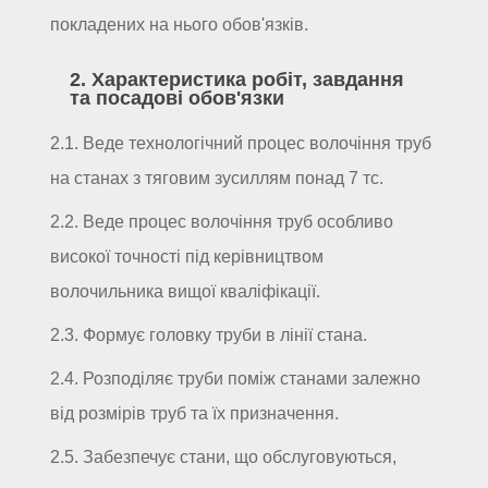
покладених на нього обов'язків.
2. Характеристика робіт, завдання
та посадові обов'язки
2.1. Веде технологічний процес волочіння труб
на станах з тяговим зусиллям понад 7 тс.
2.2. Веде процес волочіння труб особливо
високої точності під керівництвом
волочильника вищої кваліфікації.
2.3. Формує головку труби в лінії стана.
2.4. Розподіляє труби поміж станами залежно
від розмірів труб та їх призначення.
2.5. Забезпечує стани, що обслуговуються,