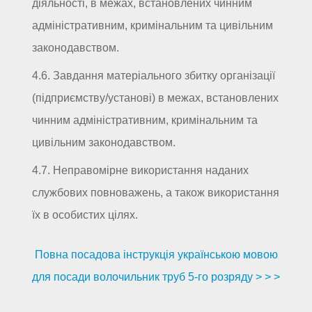
діяльності, в межах, встановлених чинним
адміністративним, кримінальним та цивільним
законодавством.
4.6. Завдання матеріального збитку організації
(підприємству/установі) в межах, встановлених
чинним адміністративним, кримінальним та
цивільним законодавством.
4.7. Неправомірне використання наданих
службових повноважень, а також використання
їх в особистих цілях.
Повна посадова інструкція українською мовою
для посади волочильник труб 5-го розряду > > >