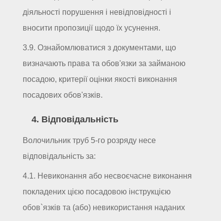
діяльності порушення і невідповідності і
вносити пропозиції щодо їх усунення.
3.9. Ознайомлюватися з документами, що
визначають права та обов'язки за займаною
посадою, критерії оцінки якості виконання
посадових обов'язків.
4. Відповідальність
Волочильник труб 5-го розряду несе
відповідальність за:
4.1. Невиконання або несвоєчасне виконання
покладених цією посадовою інструкцією
обов`язків та (або) невикористання наданих