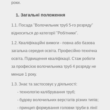
роки.
1. Загальні положення
1.1. Посада "Волочильник труб 5-го розряду"
відноситься до категорії "Робітники".
1.2. Кваліфікаційні вимоги - повна або базова
загальна середня освіта. Професійно-технічна
освіта. Підвищення кваліфікації. Стаж роботи
за професією волочильника труб 4 розряду не
менше 1 року.
1.3. Знає та застосовує у діяльності:
- технологію калібрування труб;
- будову волочильних верстатів різних типів;
- принцип формування головки труби в лінії