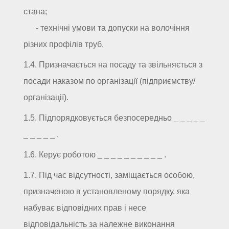
стана;
- технічні умови та допуски на волочіння
різних профілів труб.
1.4. Призначається на посаду та звільняється з
посади наказом по організації (підприємству/
організації).
1.5. Підпорядковується безпосередньо _ _ _ _ _
_ _ _ _ _ .
1.6. Керує роботою _ _ _ _ _ _ _ _ _ _ .
1.7. Під час відсутності, заміщається особою,
призначеною в установленому порядку, яка
набуває відповідних прав і несе
відповідальність за належне виконання