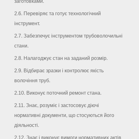
заготовками.
2.6. Перевіряє та готує технологічний
інструмент.
2.7. Забезпечує інструментом трубоволочильні
стани.
2.8. Налагоджує стан на заданий розмір.
2.9. Відбирає зразки і контролює якість
волочіння труб.
2.10. Виконує поточний ремонт стана.
2.11. Знає, розуміє і застосовує діючі
нормативні документи, що стосуються його
діяльності.
2.12. Знає і виконує вимоги нормативних актів