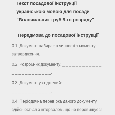
Текст посадової інструкції
українською мовою для посади
"Волочильник труб 5-го розряду"
Передмова до посадової інструкції
0.1. Документ набирає в чинності з моменту
затвердження.
0.2. Розробник документу: _ _ _ _ _ _ _ _ _ _ _ _
_ _ _ _ _ _ _ _ _ _ _ _.
0.3. Документ узгоджений: _ _ _ _ _ _ _ _ _ _ _ _
_ _ _ _ _ _ _ _ _ _ _ _.
0.4. Періодична перевірка даного документу
здійснюється з інтервалом, що не перевищує 3