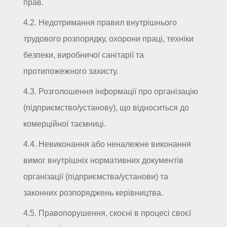
прав.
4.2. Недотримання правил внутрішнього
трудового розпорядку, охорони праці, техніки
безпеки, виробничої санітарії та
протипожежного захисту.
4.3. Розголошення інформації про організацію
(підприємство/установу), що відноситься до
комерційної таємниці.
4.4. Невиконання або неналежне виконання
вимог внутрішніх нормативних документів
організації (підприємства/установи) та
законних розпоряджень керівництва.
4.5. Правопорушення, скоєні в процесі своєї