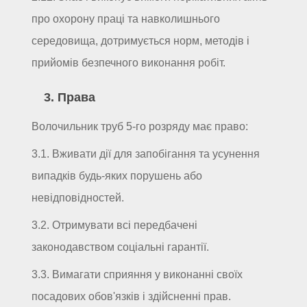
про охорону праці та навколишнього
середовища, дотримується норм, методів і
прийомів безпечного виконання робіт.
3. Права
Волочильник труб 5-го розряду має право:
3.1. Вживати дії для запобігання та усунення
випадків будь-яких порушень або
невідповідностей.
3.2. Отримувати всі передбачені
законодавством соціальні гарантії.
3.3. Вимагати сприяння у виконанні своїх
посадових обов'язків і здійсненні прав.