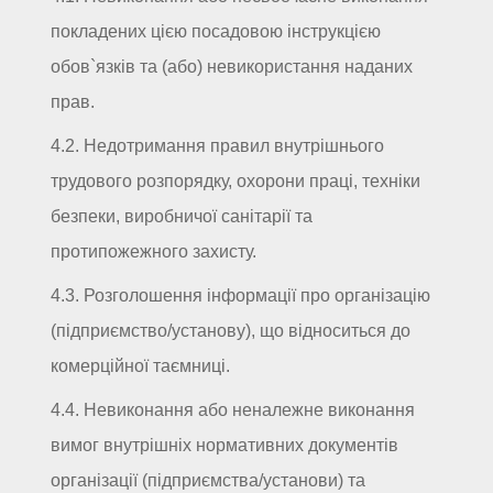
покладених цією посадовою інструкцією
обов`язків та (або) невикористання наданих
прав.
4.2. Недотримання правил внутрішнього
трудового розпорядку, охорони праці, техніки
безпеки, виробничої санітарії та
протипожежного захисту.
4.3. Розголошення інформації про організацію
(підприємство/установу), що відноситься до
комерційної таємниці.
4.4. Невиконання або неналежне виконання
вимог внутрішніх нормативних документів
організації (підприємства/установи) та