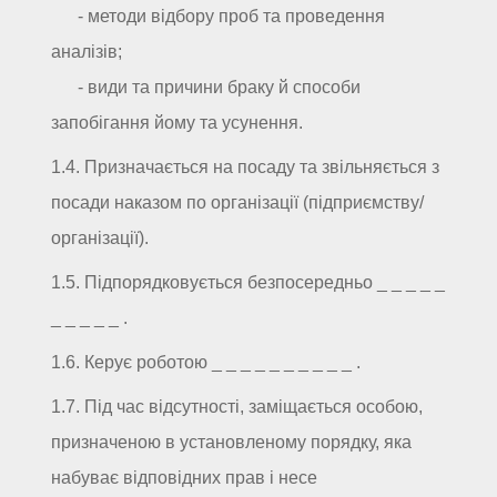
- методи відбору проб та проведення
аналізів;
- види та причини браку й способи
запобігання йому та усунення.
1.4. Призначається на посаду та звільняється з
посади наказом по організації (підприємству/
організації).
1.5. Підпорядковується безпосередньо _ _ _ _ _
_ _ _ _ _ .
1.6. Керує роботою _ _ _ _ _ _ _ _ _ _ .
1.7. Під час відсутності, заміщається особою,
призначеною в установленому порядку, яка
набуває відповідних прав і несе