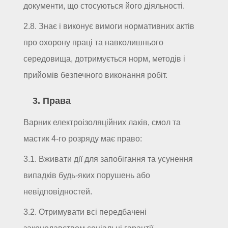
документи, що стосуються його діяльності.
2.8. Знає і виконує вимоги нормативних актів
про охорону праці та навколишнього
середовища, дотримується норм, методів і
прийомів безпечного виконання робіт.
3. Права
Варник електроізоляційних лаків, смол та
мастик 4-го розряду має право:
3.1. Вживати дії для запобігання та усунення
випадків будь-яких порушень або
невідповідностей.
3.2. Отримувати всі передбачені