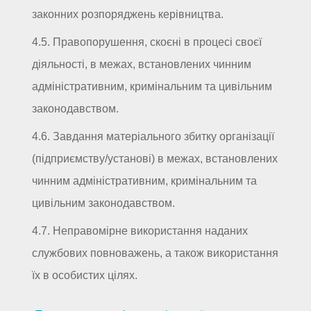
законних розпоряджень керівництва.
4.5. Правопорушення, скоєні в процесі своєї
діяльності, в межах, встановлених чинним
адміністративним, кримінальним та цивільним
законодавством.
4.6. Завдання матеріального збитку організації
(підприємству/установі) в межах, встановлених
чинним адміністративним, кримінальним та
цивільним законодавством.
4.7. Неправомірне використання наданих
службових повноважень, а також використання
їх в особистих цілях.