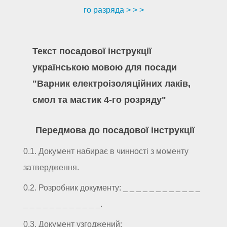
го разряда > > >
Текст посадової інструкції
українською мовою для посади
"Варник електроізоляційних лаків,
смол та мастик 4-го розряду"
Передмова до посадової інструкції
0.1. Документ набирає в чинності з моменту
затвердження.
0.2. Розробник документу: _ _ _ _ _ _ _ _ _ _ _ _
_ _ _ _ _ _ _ _ _ _ _ _.
0.3. Документ узгоджений: _ _ _ _ _ _ _ _ _ _ _ _