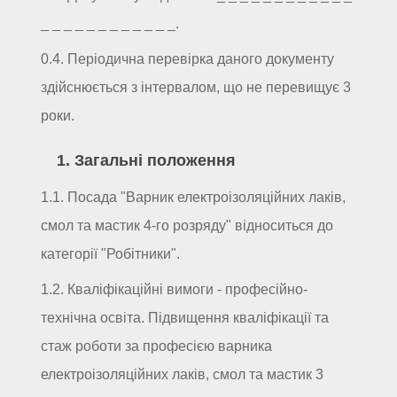
_ _ _ _ _ _ _ _ _ _ _ _.
0.4. Періодична перевірка даного документу
здійснюється з інтервалом, що не перевищує 3
роки.
1. Загальні положення
1.1. Посада "Варник електроізоляційних лаків,
смол та мастик 4-го розряду" відноситься до
категорії "Робітники".
1.2. Кваліфікаційні вимоги - професійно-
технічна освіта. Підвищення кваліфікації та
стаж роботи за професією варника
електроізоляційних лаків, смол та мастик 3