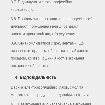
3.7. Підвищувати свою професійну
кваліфікацію.
3.8. Повідомляти про виявлені в процесі своєї
діяльності порушення і невідповідності і
вносити пропозиції щодо їх усунення.
3.9. Ознайомлюватися з документами, що
визначають права та обов'язки за займаною
посадою, критерії оцінки якості виконання
посадових обов'язків.
4. Відповідальність
Варник електроізоляційних лаків, смол та
мастик 4-го розряду несе відповідальність за:
4.1. Невиконання або несвоєчасне виконання