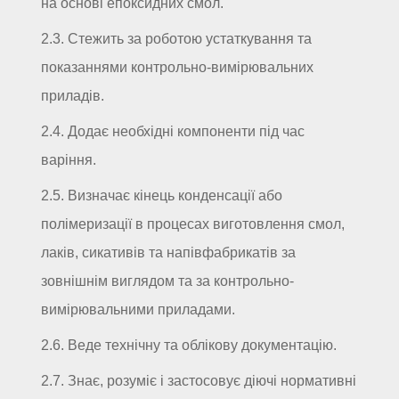
на основі епоксидних смол.
2.3. Стежить за роботою устаткування та
показаннями контрольно-вимірювальних
приладів.
2.4. Додає необхідні компоненти під час
варіння.
2.5. Визначає кінець конденсації або
полімеризації в процесах виготовлення смол,
лаків, сикативів та напівфабрикатів за
зовнішнім виглядом та за контрольно-
вимірювальними приладами.
2.6. Веде технічну та облікову документацію.
2.7. Знає, розуміє і застосовує діючі нормативні