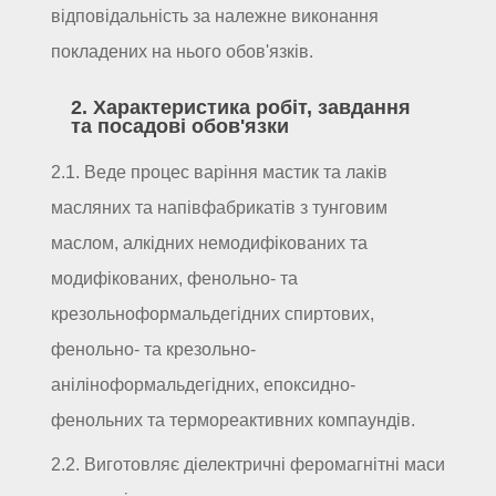
відповідальність за належне виконання
покладених на нього обов'язків.
2. Характеристика робіт, завдання
та посадові обов'язки
2.1. Веде процес варіння мастик та лаків
масляних та напівфабрикатів з тунговим
маслом, алкідних немодифікованих та
модифікованих, фенольно- та
крезольноформальдегідних спиртових,
фенольно- та крезольно-
аніліноформальдегідних, епоксидно-
фенольних та термореактивних компаундів.
2.2. Виготовляє діелектричні феромагнітні маси