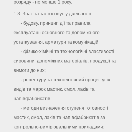
розряду - не менше 1 року.
1.3. Знає та застосовує у діяльності:
- будову, принцип дії та правила
експлуатації основного та допоміжного
устаткування, арматури та комунікацій;
- фізико-хімічні та технологічні властивості
сировини, допоміжних матеріалів, продукції та
вимоги до них;
- рецептуру та технологічний процес усіх
видів та марок мастик, смол, лаків та
напівфабрикатів;
- методи визначення ступеня готовності
мастик, смол, лаків та напівфабрикатів за
контрольно-вимірювальними приладами;